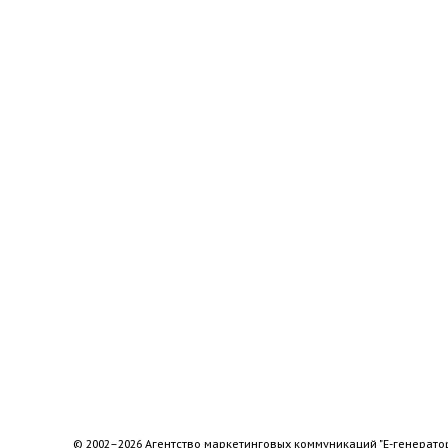
© 2002–2026 Агентство маркетинговых коммуникаций "Е-генерато