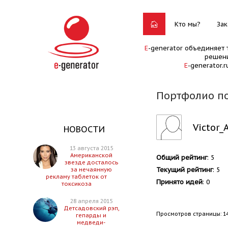
Кто мы?
Зак
E
-generator объединяет 
решени
E
-generator.
Портфолио по
Victor_
НОВОСТИ
13 августа 2015
Американской
Общий рейтинг
: 5
звезде досталось
Текущий рейтинг
: 5
за нечаянную
рекламу таблеток от
Принято идей
: 0
токсикоза
28 апреля 2015
Детсадовский рэп,
Просмотров страницы: 1
гепарды и
медведи-