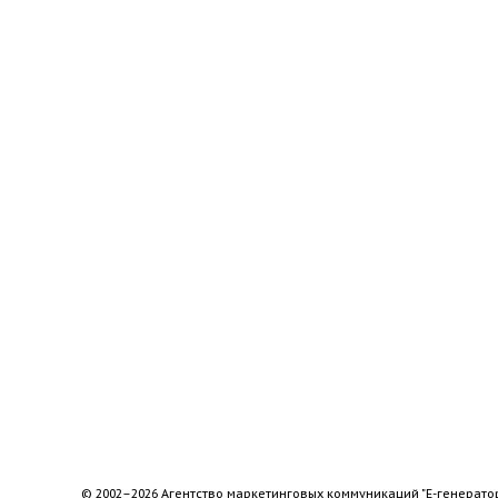
© 2002–2026 Агентство маркетинговых коммуникаций "Е-генерато