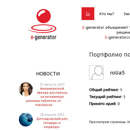
Кто мы?
Зак
E
-generator объединяет 
решени
E
-generator.
Портфолио по
rolia5
НОВОСТИ
13 августа 2015
Американской
Общий рейтинг
: 5
звезде досталось
Текущий рейтинг
: 5
за нечаянную
рекламу таблеток от
Принято идей
: 0
токсикоза
28 апреля 2015
Детсадовский рэп,
Просмотров страницы: 1
гепарды и
медведи-