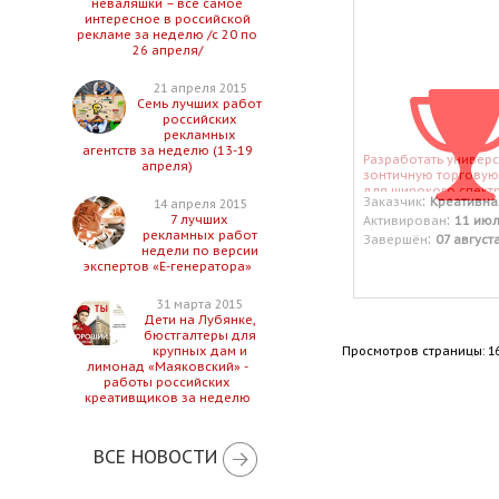
неваляшки – все самое
интересное в российской
рекламе за неделю /с 20 по
26 апреля/
21 апреля 2015
Семь лучших работ
российских
рекламных
агентств за неделю (13-19
Разработать универ
апреля)
зонтичную торговую
для широкого спект
:
Заказчик
Креативна
14 апреля 2015
продуктов питания.
:
7 лучших
Активирован
11 июл
Англоязычный неоло
рекламных работ
одного слова.
:
Завершён
07 август
недели по версии
экспертов «Е-генератора»
31 марта 2015
Дети на Лубянке,
бюстгалтеры для
Просмотров страницы: 1
крупных дам и
лимонад «Маяковский» -
работы российских
креативщиков за неделю
ВСЕ НОВОСТИ