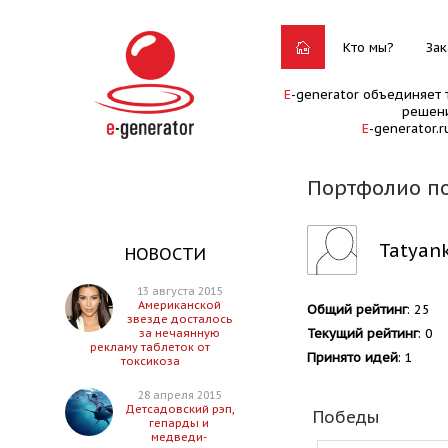
Кто мы?
Зак
E
-generator объединяет 
решени
E
-generator.
Портфолио по
Tatyan
НОВОСТИ
13 августа 2015
Американской
Общий рейтинг
: 25
звезде досталось
Текущий рейтинг
: 0
за нечаянную
рекламу таблеток от
Принято идей
: 1
токсикоза
28 апреля 2015
Детсадовский рэп,
Победы
гепарды и
медведи-