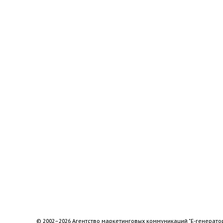
© 2002–2026 Агентство маркетинговых коммуникаций "Е-генерато