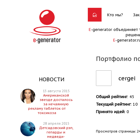
Кто мы?
Зак
E
-generator объединяет 
решени
E
-generator.
Портфолио по
cergei
НОВОСТИ
13 августа 2015
Американской
Общий рейтинг
: 45
звезде досталось
Текущий рейтинг
: 10
за нечаянную
рекламу таблеток от
Принято идей
: 0
токсикоза
28 апреля 2015
Детсадовский рэп,
Просмотров страницы: 2
гепарды и
медведи-