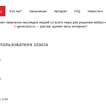
Кто мы?
Заказчикам
Авторам
FAQ
Новости
няет творчески мыслящих людей со всего мира для решения любых к
E
-generator.ru — для вас думает весь интернет!
пользователя stasia
a
0
: 1779