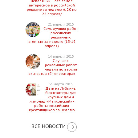
неваляшки – все самое
интересное в российской
рекламе за неделю /с 20 по
26 апреля/
21 апреля 2015
Семь лучших работ
российских
рекламных
агентств за неделю (13-19
апреля)
14 апреля 2015
7 лучших
рекламных работ
недели по версии
экспертов «Е-генератора»
31 марта 2015
Дети на Лубянке,
бюстгалтеры для
крупных дам и
лимонад «Маяковский» -
работы российских
креативщиков за неделю
ВСЕ НОВОСТИ