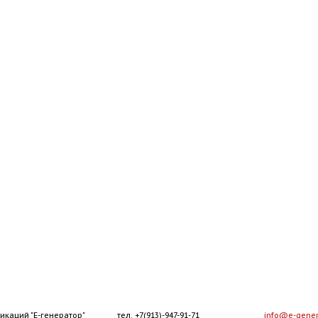
икаций "Е-генератор"
тел. +7(913)-947-91-71
info@e-gener