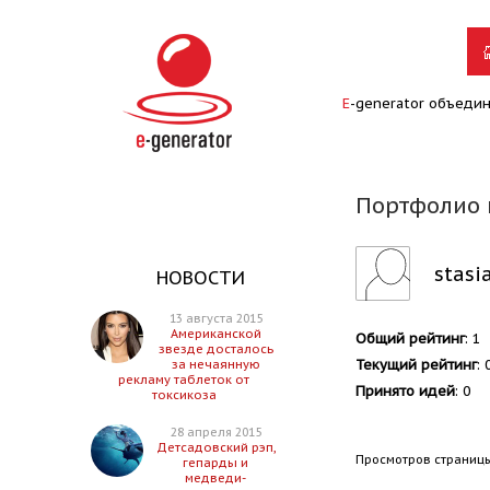
E
-generator объеди
Портфолио 
stasi
НОВОСТИ
13 августа 2015
Американской
Общий рейтинг
: 1
звезде досталось
Текущий рейтинг
: 
за нечаянную
рекламу таблеток от
Принято идей
: 0
токсикоза
28 апреля 2015
Детсадовский рэп,
Просмотров страницы
гепарды и
медведи-