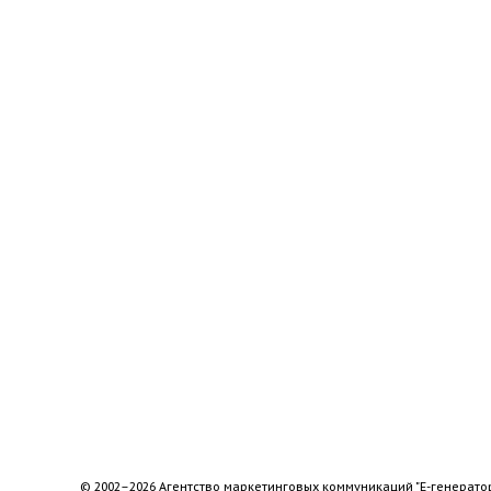
© 2002–2026 Агентство маркетинговых коммуникаций "Е-генерато