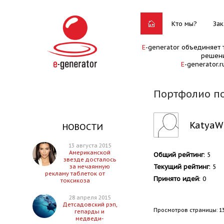
Кто мы?
Зак
E
-generator объединяет 
решени
E
-generator.
Портфолио п
KatyaW
НОВОСТИ
13 августа 2015
Американской
Общий рейтинг
: 5
звезде досталось
Текущий рейтинг
: 5
за нечаянную
рекламу таблеток от
Принято идей
: 0
токсикоза
28 апреля 2015
Детсадовский рэп,
Просмотров страницы: 1
гепарды и
медведи-