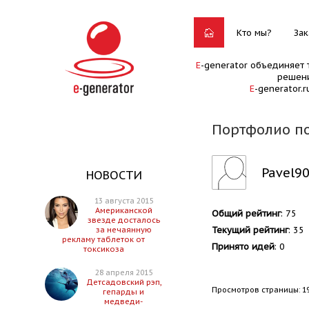
Кто мы?
Зак
E
-generator объединяет 
решени
E
-generator.
Портфолио по
Pavel9
НОВОСТИ
13 августа 2015
Американской
Общий рейтинг
: 75
звезде досталось
Текущий рейтинг
: 35
за нечаянную
рекламу таблеток от
Принято идей
: 0
токсикоза
28 апреля 2015
Детсадовский рэп,
Просмотров страницы: 1
гепарды и
медведи-