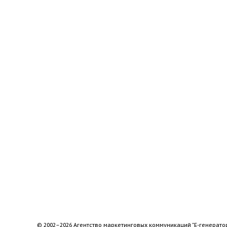
© 2002–2026 Агентство маркетинговых коммуникаций "Е-генерато