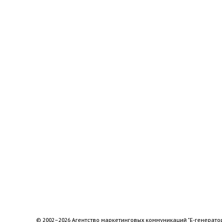
© 2002–2026 Агентство маркетинговых коммуникаций "Е-генерато