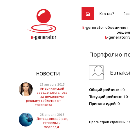
Кто мы?
Зак
E
-generator объединяет 
решени
E
-generator.
Портфолио п
Elmaks
НОВОСТИ
13 августа 2015
Американской
Общий рейтинг
: 10
звезде досталось
Текущий рейтинг
: 10
за нечаянную
рекламу таблеток от
Принято идей
: 0
токсикоза
28 апреля 2015
Детсадовский рэп,
Просмотров страницы: 1
гепарды и
медведи-