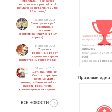
неваляшки – все самое
интересное в российской
рекламе за неделю /с 20 по
26 апреля/
21 апреля 2015
Семь лучших работ
российских
рекламных
агентств за неделю (13-19
Разработка бренда
апреля)
загородной недвижи
:
Заказчик
ООО «СТА
14 апреля 2015
ФИНАНС»
7 лучших
:
рекламных работ
Активирован
29 сен
недели по версии
2008
экспертов «Е-генератора»
:
Завершён
18 ноябр
31 марта 2015
Дети на Лубянке,
бюстгалтеры для
Призовые идеи
крупных дам и
лимонад «Маяковский» -
работы российских
креативщиков за неделю
ВСЕ НОВОСТИ