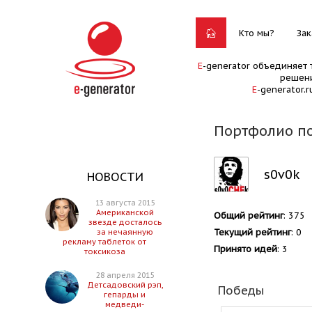
Кто мы?
Зак
E
-generator объединяет 
решени
E
-generator.
Портфолио по
s0v0k
НОВОСТИ
13 августа 2015
Американской
Общий рейтинг
: 375
звезде досталось
Текущий рейтинг
: 0
за нечаянную
рекламу таблеток от
Принято идей
: 3
токсикоза
28 апреля 2015
Детсадовский рэп,
Победы
гепарды и
медведи-