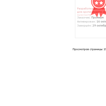
Разработка доменно
для эротического с
знакомств.
:
Заказчик
Промиум
:
Активирован
16 окт
:
Завершён
29 октяб
Просмотров страницы: 1