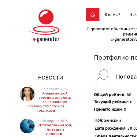
Кто мы?
Зак
E
-generator объединяет 
решени
E
-generator.
Портфолио по
Попова
НОВОСТИ
13 августа 2015
Американской
Общий рейтинг
: 60
звезде досталось
Текущий рейтинг
: 0
за нечаянную
рекламу таблеток от
Принято идей
: 0
токсикоза
Пол:
женский
28 апреля 2015
Детсадовский рэп,
Дата рождения:
28.0
гепарды и
медведи-
Сфера деятельности: