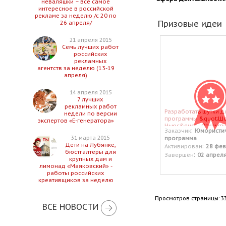
неваляшки – все самое
интересное в российской
рекламе за неделю /с 20 по
Призовые идеи
26 апреля/
21 апреля 2015
Семь лучших работ
российских
рекламных
агентств за неделю (13-19
апреля)
14 апреля 2015
7 лучших
рекламных работ
Разработать шутки д
недели по версии
программы &quot;Шо
экспертов «Е-генератора»
Ньюс&quot;. Открыт
:
Заказчик
Юмористи
тестовый заказ для 
31 марта 2015
программа
которые еще не про
Дети на Лубянке,
:
Активирован
28 фев
свои силы в этих зак
бюстгалтеры для
:
Завершён
02 апрел
крупных дам и
лимонад «Маяковский» -
работы российских
креативщиков за неделю
Просмотров страницы: 3
ВСЕ НОВОСТИ