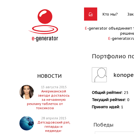
Кто мы?
Зак
E
-generator объединяет 
решени
E
-generator.
Портфолио по
konope
НОВОСТИ
13 августа 2015
Американской
Общий рейтинг
: 25
звезде досталось
Текущий рейтинг
: 0
за нечаянную
рекламу таблеток от
Принято идей
: 1
токсикоза
28 апреля 2015
Детсадовский рэп,
Победы
гепарды и
медведи-