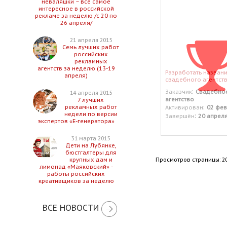
неваляшки – все самое
интересное в российской
рекламе за неделю /с 20 по
26 апреля/
21 апреля 2015
Семь лучших работ
российских
рекламных
агентств за неделю (13-19
Разработать назван
апреля)
свадебного агентств
:
Заказчик
Свадебно
14 апреля 2015
агентство
7 лучших
:
рекламных работ
Активирован
02 фев
недели по версии
:
Завершён
20 апрел
экспертов «Е-генератора»
31 марта 2015
Дети на Лубянке,
бюстгалтеры для
Просмотров страницы: 2
крупных дам и
лимонад «Маяковский» -
работы российских
креативщиков за неделю
ВСЕ НОВОСТИ