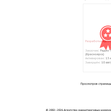
Разработка идеи
:
Заказчик
Радио 
(Красноярск)
:
Активирован
13 
:
Завершён
10 авг
Просмотров страницы
© 2002–2026 Агентство маркетинговых коммун