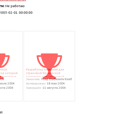
ти:
Не работаю
003-02-01 00:00:00
ичной
Разработка названия для
под которой
страховой брокерской
я товарные
компании. для страховой
:
неж
Заказчик
Голд Стабилити Клаб
пряники,
брокерской компании.
:
июля 2004
Активирован
18 мая 2004
ия.
:
уста 2004
Завершён
11 августа 2004
еи