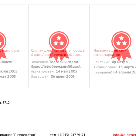
 радиоигры.
Слоган для Торгового города
Название для сети
&quot;Левобережный&quot;.
супермаркетов.
:
:
"Шансон"
Заказчик
Торговый город
Заказчик
Яр-метро
&quot;Левобережный&quot;
:
Активирован
13 марта 
:
июля 2005
Активирован
14 мая 2005
:
Завершён
04 апреля 2
:
уста 2005
Завершён
06 июня 2005
: 5712
икаций "Е-генератор"
тел. +7(913)-947-91-71
info@e-gener