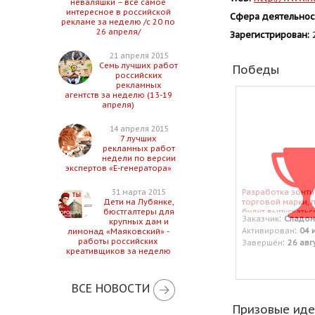
неваляшки – все самое
интересное в российской
Сфера деятельнос
рекламе за неделю /с 20 по
26 апреля/
Зарегистрирован:
2
21 апреля 2015
Семь лучших работ
Победы
российских
рекламных
агентств за неделю (13-19
апреля)
14 апреля 2015
7 лучших
рекламных работ
недели по версии
экспертов «Е-генератора»
Разработка зонт
31 марта 2015
торговой марки, 
Дети на Лубянке,
будут выпускатьс
бюстгалтеры для
:
Заказчик
Сладо
группы: печенье, 
крупных дам и
:
Активирован
04 
вафельные издел
лимонад «Маяковский» -
:
работы российских
Завершён
26 авг
креативщиков за неделю
ВСЕ НОВОСТИ
Призовые ид