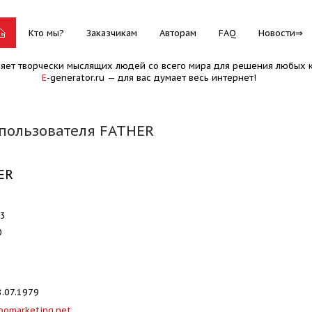
Кто мы?
Заказчикам
Авторам
FAQ
Новости
няет творчески мыслящих людей со всего мира для решения любых к
E
-generator.ru — для вас думает весь интернет!
пользователя FATHER
ER
23
0
.07.1979
oomarketing.net