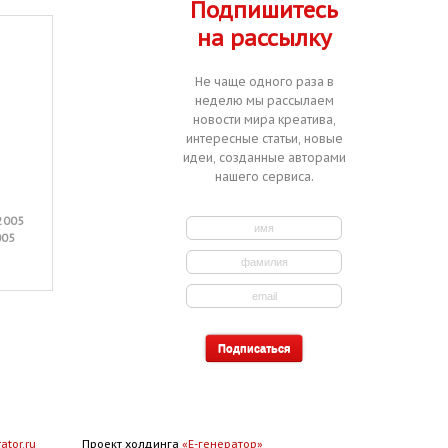
Подпишитесь
на рассылку
Не чаще одного раза в
неделю мы рассылаем
новости мира креатива,
интересные статьи, новые
идеи, созданные авторами
Название для линейки
Разработка бренда для
нашего сервиса.
вафельных батончиков.
сметаны.
:
:
Заказчик
Кондитерский дом
Заказчик
Альбумин
"Восток"
:
2005
Активирован
15 марта 2004
:
Активирован
12 июля 2004
:
005
Завершён
29 июня 2004
:
Завершён
17 августа 2004
ator.ru
Проект холдинга
«Е-генератор»