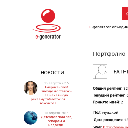
E
-generator объеди
Портфолио 
FATH
НОВОСТИ
13 августа 2015
Американской
Общий рейтинг
: 8
звезде досталось
Текущий рейтинг
: 
за нечаянную
рекламу таблеток от
Принято идей
: 2
токсикоза
Пол:
мужской
28 апреля 2015
Детсадовский рэп,
Дата рождения:
18
гепарды и
медведи-
Web:
http://www.n