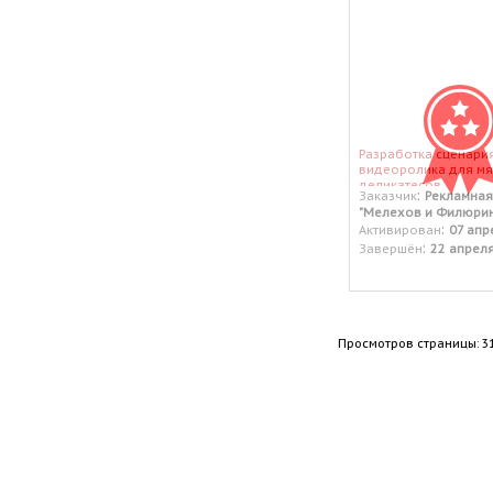
Разработка сценари
видеоролика для м
деликатесов.
:
Заказчик
Рекламная
"Мелехов и Филюрин
:
Активирован
07 апр
:
Завершён
22 апрел
Просмотров страницы: 3