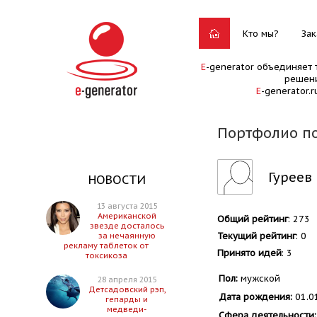
Кто мы?
Зак
E
-generator объединяет 
решени
E
-generator.
Портфолио по
Гуреев
НОВОСТИ
13 августа 2015
Американской
Общий рейтинг
: 273
звезде досталось
Текущий рейтинг
: 0
за нечаянную
рекламу таблеток от
Принято идей
: 3
токсикоза
Пол:
мужской
28 апреля 2015
Детсадовский рэп,
Дата рождения:
01.0
гепарды и
медведи-
Сфера деятельности: