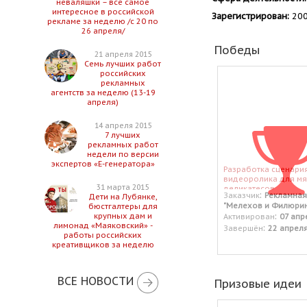
неваляшки – все самое
интересное в российской
Зарегистрирован:
200
рекламе за неделю /с 20 по
26 апреля/
Победы
21 апреля 2015
Семь лучших работ
российских
рекламных
агентств за неделю (13-19
апреля)
14 апреля 2015
7 лучших
рекламных работ
недели по версии
экспертов «Е-генератора»
Разработка сценари
видеоролика для м
31 марта 2015
деликатесов.
:
Заказчик
Рекламная
Дети на Лубянке,
"Мелехов и Филюрин
бюстгалтеры для
:
крупных дам и
Активирован
07 апр
лимонад «Маяковский» -
:
Завершён
22 апрел
работы российских
креативщиков за неделю
ВСЕ НОВОСТИ
Призовые идеи