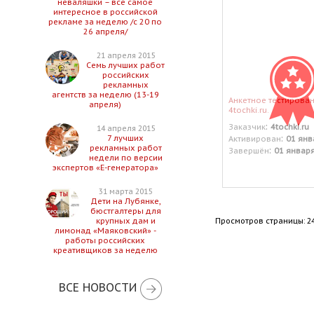
неваляшки – все самое
интересное в российской
рекламе за неделю /с 20 по
26 апреля/
21 апреля 2015
Семь лучших работ
российских
рекламных
агентств за неделю (13-19
Анкетное тестирован
апреля)
4tochki.ru.
:
Заказчик
4tochki.ru
14 апреля 2015
:
7 лучших
Активирован
01 янв
рекламных работ
:
Завершён
01 январ
недели по версии
экспертов «Е-генератора»
31 марта 2015
Дети на Лубянке,
бюстгалтеры для
Просмотров страницы: 2
крупных дам и
лимонад «Маяковский» -
работы российских
креативщиков за неделю
ВСЕ НОВОСТИ