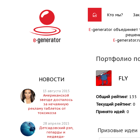
Кто мы?
Зак
E
-generator объединяет 
решени
E
-generator.
Портфолио по
FLY
НОВОСТИ
13 августа 2015
Американской
Общий рейтинг
: 135
звезде досталось
Текущий рейтинг
: 0
за нечаянную
рекламу таблеток от
Принято идей
: 0
токсикоза
28 апреля 2015
Детсадовский рэп,
Призовые идеи
гепарды и
медведи-