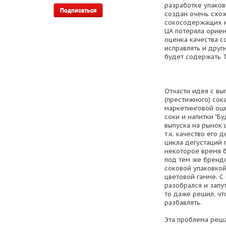
разработке упако
создан очень схож
сокосодержащих на
ЦА потеряла ориен
оценка качества с
исправлять и друг
будет содержать 
Отчасти идея с вы
(престижного) сока
маркетинговой ош
соки и напитки "Б
выпуска на рынок
т.к. качество его 
цикла дегустаций 
некоторое время 
под тем же брендо
соковой упаковкой
цветовой гамме. С
разобрался и запут
то даже решил, чт
разбавлять.
Эта проблема реша