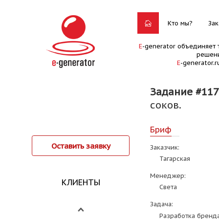
Кто мы?
Зак
E
-generator объединяет 
решени
E
-generator.
Задание #117
соков.
Бриф
Оставить заявку
Заказчик:
Тагарская
Менеджер:
КЛИЕНТЫ
Света
Задача:
Разработка бренда