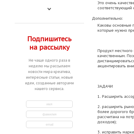
Это очень качеств
соответствующий 
Дополнительно:
Каковы основные п
которые нужно пр
Подпишитесь
на рассылку
Продукт местного 
качественным. Поэ
Не чаще одного раза в
дистанциироваться
акцентировать вни
неделю мы рассылаем
новости мира креатива,
интересные статьи, новые
идеи, созданные авторами
ЗАДАЧИ
нашего сервиса.
1. Расширить ассо
2. расширить рыно
более дорогого бр
рассчитана на пот
доходов);
3. исправить марк