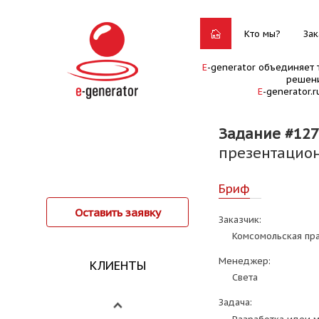
Кто мы?
Зак
E
-generator объединяет 
решени
E
-generator.
Задание #127
презентацио
Бриф
Оставить заявку
Заказчик:
Комсомольская пр
Менеджер:
КЛИЕНТЫ
Света
Задача: