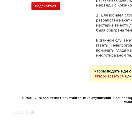
раскалывающая льд
медведи с Кока-ко
2. Для юбилея стр
разработан макет 
мастерке вместо л
была обыграна тем
В данном случае 
газеты "Телепрогр
понимать, глядя на
многотиражном те
Чтобы подать идею
авторизоваться
ил
© 2002–2026 Агентство маркетинговых коммуникаций "Е-генерато
хол
Архив
Статьи