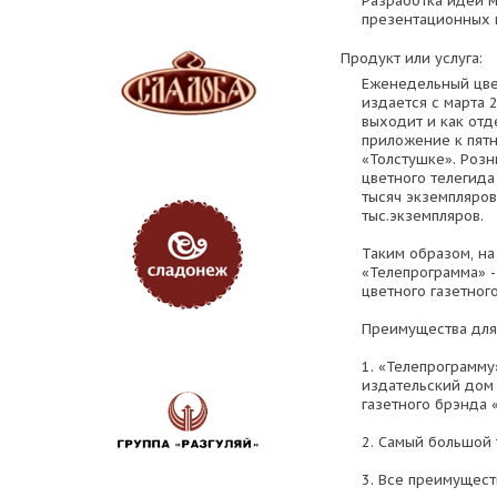
Разработка идеи м
презентационных 
Продукт или услуга:
Еженедельный цве
издается с марта 
выходит и как отд
приложение к пятн
«Толстушке». Роз
цветного телегида
тысяч экземпляров
тыс.экземпляров.
Таким образом, н
«Телепрограмма» -
цветного газетног
Преимущества для
1. «Телепрограмм
издательский дом
газетного брэнда 
2. Самый большой 
3. Все преимущест