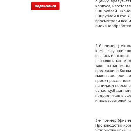
оценку, врезульта
корпуса, изготовл
000 рублей. Эконо
000рублей в год.Д
просмотрели все 
смеханообработкой
2-й пример (техно
комплектующие во
взялись изготовит
оказалось такое ж
таковым заниматьс
предложили Компа
маленькоепроизво
проект расстановк
нанимаем персонал
оснастку.В данном
подрядчиков в сф
и пользователей к
3-й пример (физич
Производство кро
устройству крыш) 