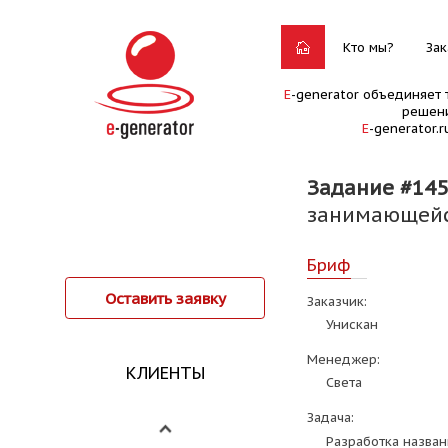
Кто мы?
Зак
E
-generator объединяет 
решени
E
-generator.
Задание #145
занимающейс
Бриф
Оставить заявку
Заказчик:
Унискан
Менеджер:
КЛИЕНТЫ
Света
Задача:
Разработка назва