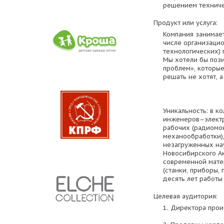
решением техниче
Продукт или услуга:
Компания занимае
числе организаци
технологических) 
Мы хотели бы поз
проблем», которы
решать не хотят, 
Уникальность: в к
инженеров–элект
рабочих (радиомо
механообработки),
незагруженных на
Новосибирского А
современной мате
(станки, приборы,
десять лет работы 
Целевая аудитория:
1. Директора про