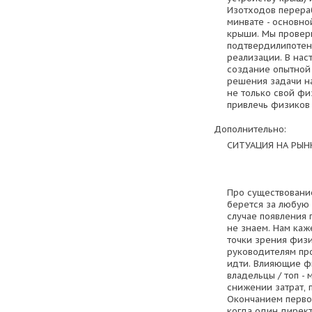
Изотходов перера
минвате - основно
крыши. Мы провер
подтвердилипотен
реализации. В на
создание опытной
решения задачи н
не только свой фи
привлечь физиков 
Дополнительно:
СИТУАЦИЯ НА РЫН
Про существование
берется за любую з
случае появления 
не знаем. Нам каж
точки зрения физи
руководителям пр
идти. Влияющие фи
владельцы / топ -
снижении затрат, п
Окончанием перво
когда один директ