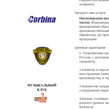
Разработка назва
холдинга.
Продукт или услуга:
Масложировая про
масло).
Формирующи
предприятий обр
производственный 
обработки, до про
продукции.
Целевая аудитория:
1. Потребители пр
России, с доходо
среднего).
2.Клиенты и партн
иностранные комп
производству и то
3.Коллектив холди
сотрудников пере
4.Бизнес-сообщес
разного уровня, а
бизнесе)