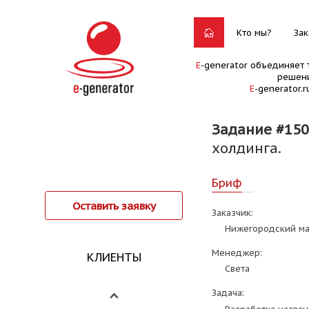
Кто мы?
Зак
E
-generator объединяет 
решени
E
-generator.
Задание #150
холдинга.
Бриф
Оставить заявку
Заказчик:
Нижегородский ма
Менеджер:
КЛИЕНТЫ
Света
Задача: