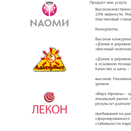
Продукт или услуга:
Высококачественна
20% жирности. Упа
пластиковый стака
Конкуренты:
Высокая конкурен
«Домик в деревне»
«Веселый молочник
«Домик в деревне
в основном позици
Качество и цена –
высокие. Рекламн
уровне.
«Верх-Ирмень» - о
локальный рынок. 
результат долголе
пребывания на ры
сформированного 
стабильности марк