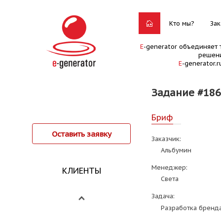
Кто мы?
Зак
E
-generator объединяет 
решени
E
-generator.
Задание #186
Бриф
Оставить заявку
Заказчик:
Альбумин
Менеджер:
КЛИЕНТЫ
Света
Задача:
Разработка бренда