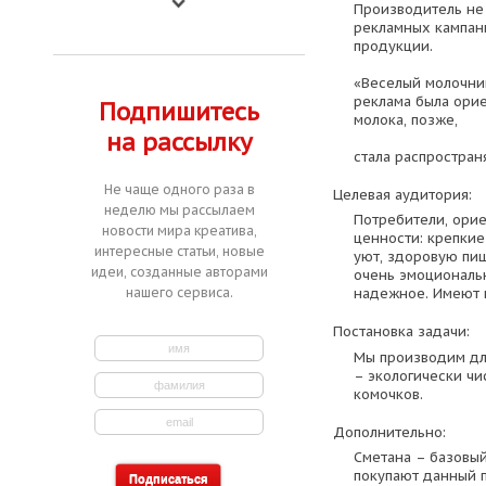
Производитель не
рекламных кампан
продукции.
«Веселый молочник
реклама была ори
Подпишитесь
молока, позже,
на рассылку
стала распространя
Не чаще одного раза в
Целевая аудитория:
неделю мы рассылаем
Потребители, ори
новости мира креатива,
ценности: крепки
интересные статьи, новые
уют, здоровую пищ
идеи, созданные авторами
очень эмоциональн
нашего сервиса.
надежное. Имеют 
Постановка задачи:
Мы производим для
– экологически чи
комочков.
Дополнительно:
Сметана – базовый
покупают данный п