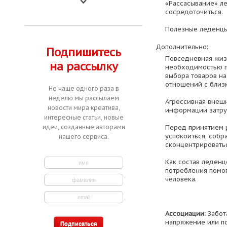
«Рассасывание» ле
сосредоточиться.
Полезные леденцы
Дополнительно:
Подпишитесь
Повседневная жиз
на рассылку
необходимостью п
выбора товаров на
отношений с близ
Не чаще одного раза в
неделю мы рассылаем
Агрессивная внеш
новости мира креатива,
информации затру
интересные статьи, новые
Перед принятием р
идеи, созданные авторами
успокоиться, собр
нашего сервиса.
сконцентрироватьс
Как состав леденцо
потребления помо
человека.
Ассоциации:
Забот
напряжение или п