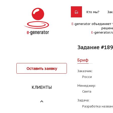
Кто мы?
Зак
E
-generator объединяет 
решени
E
-generator.
Задание #189
Бриф
Оставить заявку
Заказчик:
Рocси
Менеджер:
КЛИЕНТЫ
Света
Задача:
Разработка назван