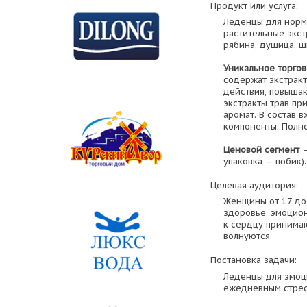
Продукт или услуга:
Леденцы для норм
растительные экст
рябина, душица, ш
Уникальное торго
содержат экстрак
действия, повыша
экстракты трав пр
аромат. В состав 
компоненты. Полно
Ценовой сегмент
–
упаковка – тюбик).
Целевая аудитория:
Женщины от 17 до 
здоровье, эмоцион
к сердцу принимаю
волнуются.
Постановка задачи:
Леденцы для эмоц
ежедневным стрес