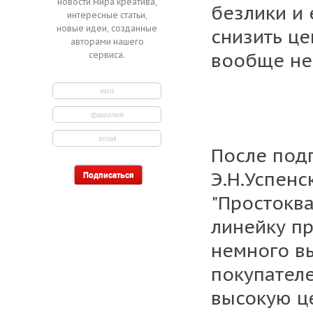
новости мира креатива,
безлики и 
интересные статьи,
новые идеи, созданные
снизить це
авторами нашего
вообще не
сервиса.
После под
Э.Н.Успен
"Простокв
линейку пр
немного в
покупателе
высокую це