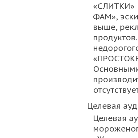
«СЛИТКИ» (
ФАМ», эски
выше, рек
продуктов.
недорогог
«ПРОСТОКВ
Основными
производит
отсутствуе
Целевая ауд
Целевая а
мороженого