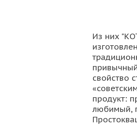
Из них "К
изготовле
традицион
привычный 
свойство с
«советским
продукт: п
любимый, п
Простокваш