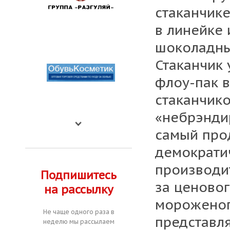
стаканчик
в линейке 
шоколадный
Стаканчик
флоу-пак в
стаканчико
«небрэнди
самый про
демократич
производит
Подпишитесь
за ценово
на рассылку
мороженог
Не чаще одного раза в
представля
неделю мы рассылаем