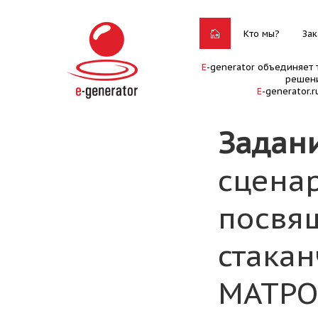
Кто мы?
Зак
E
-generator объединяет 
решени
E
-generator.
Задан
сцена
посвя
стакан
МАТРО