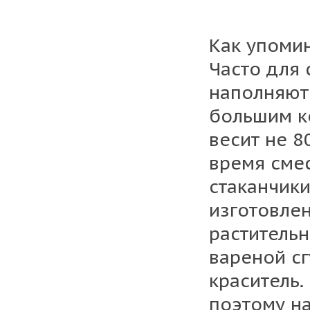
Как упоми
Часто для
наполняют 
большим ко
весит не 80
время смес
стаканчик
изготовле
растительн
вареной с
краситель
поэтому на