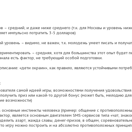
0
в – средний, и даже ниже среднего (т.к. для Москвы и уровень ниж
ляет импульсно потратить 3-5 долларов)
 уровень – видимо, не важен, т.к. молодежь умеет писать и получа
периментировать – средняя, хотя для большинства этот опыт будет п
анала есть фактор, не требующий особой подготовки.
писание: «дети окраин», как правило, являются устойчивыми потре
:
ьзователя самой идеей игры, возможностями получения удовольствия 
получить приз или какой-то другой бонус (может быть, мелодию дл
гие возможности)
ь основные инстинкты человека (пример: общение с противоположным
ктор, является основным двигателем SMS-сервисов типа «чат, знаком
делить азарт, жажда славы, денег-призов, в общем, соревновательн
что игру можно построить и на абсолютно противоположных принцип