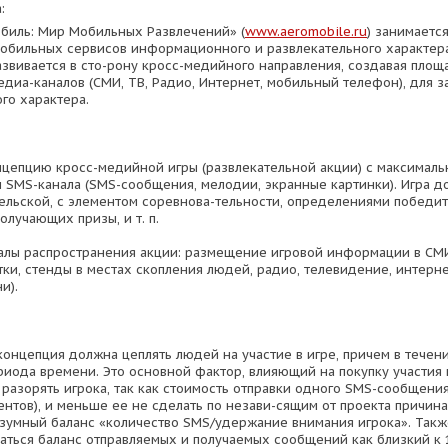
:
биль: Мир Мобильных Развлечений» (
www.aeromobile.ru
) занимаетс
бильных сервисов информационного и развлекательного характера
азвивается в сто-рону кросс-медийного направления, создавая площ
едиа-каналов (СМИ, ТВ, Радио, Интернет, мобильный телефон), для 
го характера.
нцепцию кросс-медийной игры (развлекательной акции) с максимал
 SMS-канала (SMS-сообщения, мелодии, экранные картинки). Игра д
ельской, с элементом соревнова-тельности, определениями победит
лучающих призы, и т. п.
лы распространения акции: размещение игровой информации в СМИ
тки, стенды в местах скопления людей, радио, телевидение, интерне
и).
концепция должна цеплять людей на участие в игре, причем в течен
риода времени. Это основной фактор, влияющий на покупку участия 
 разорять игрока, так как стоимость отправки одного SMS-сообщени
ентов), и меньше ее не сделать по незави-сящим от проекта причина
зумный баланс «количество SMS/удержание внимания игрока». Такж
ться баланс отправляемых и получаемых сообщений как близкий к 1