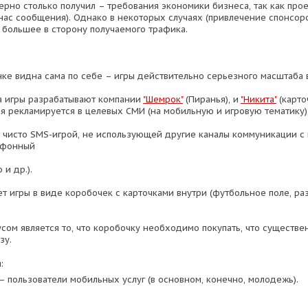
ерно столько получил – требования экономики бизнеса, так как прое
нас сообщения). Однако в некоторых случаях (привлечение спонсор
 большее в сторону получаемого трафика.
нке видна сама по себе – игры действительно серьезного масштаба в
 игры разрабатывают компании
"Шемрок"
(Пиранья), и
"Никита"
(карто
ья рекламируется в целевых СМИ (на мобильную и игровую тематику)
ь чисто SMS-игрой, не использующей другие каналы коммуникации с
ефонный
 и др.).
ет игры в виде коробочек с карточками внутри (футбольное поле, р
усом является то, что коробочку необходимо покупать, что существ
зу.
:
– пользователи мобильных услуг (в основном, конечно, молодежь).