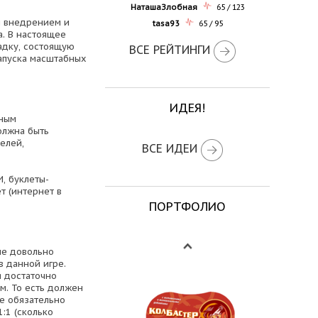
НаташаЗлобная
65 / 123
я внедрением и
tasa93
65 / 95
. В настоящее
адку, состоящую
ВСЕ РЕЙТИНГИ
запуска масштабных
ИДЕЯ!
ьным
олжна быть
елей,
ВСЕ ИДЕИ
, буклеты-
т (интернет в
ПОРТФОЛИО
ие довольно
в данной игре.
я достаточно
м. То есть должен
е обязательно
:1 (сколько