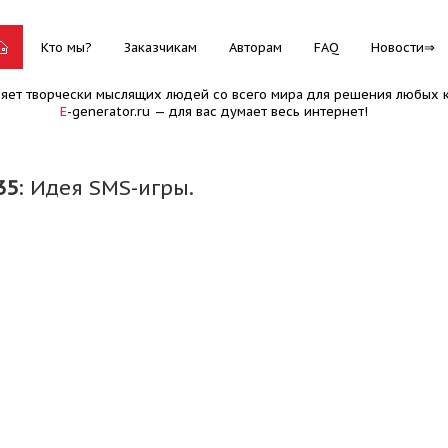
Кто мы?
Заказчикам
Авторам
FAQ
Новости
няет творчески мыслящих людей со всего мира для решения любых к
E
-generator.ru — для вас думает весь интернет!
35
: Идея SMS-игры.