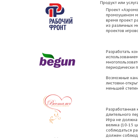
Продукт или услуга
Проект «Аэромо
промоушеном мо
время проект р
из различных м
проектов игрово
Разработать ко
использованием
многопользоват
периодически по
Возможные кана
листовки-откры
меньшей степен
Разработанная 
длительного пе
Игра не должна
велика (10-15 ц
соблюдаться ра
должен соблюда