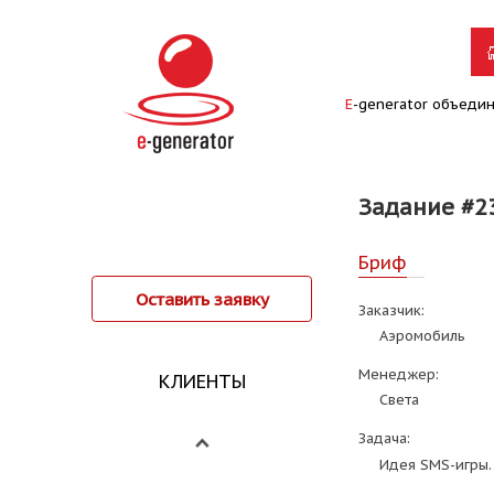
E
-generator объеди
Задание #2
Бриф
Оставить заявку
Заказчик:
Аэромобиль
Менеджер:
КЛИЕНТЫ
Света
Задача:
Идея SMS-игры.