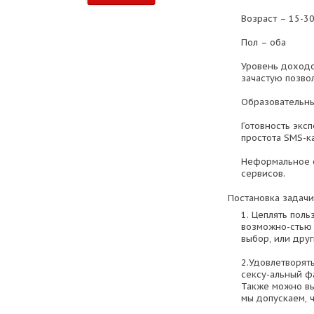
Возраст – 15-3
Пол – оба
Уровень доходо
зачастую позво
Образовательный
Готовность экс
простота SMS-к
Неформальное о
сервисов.
Постановка задачи
1. Цеплять пол
возможно-стью 
выбор, или дру
2.Удовлетворят
сексу-альный фа
Также можно вы
мы допускаем, 