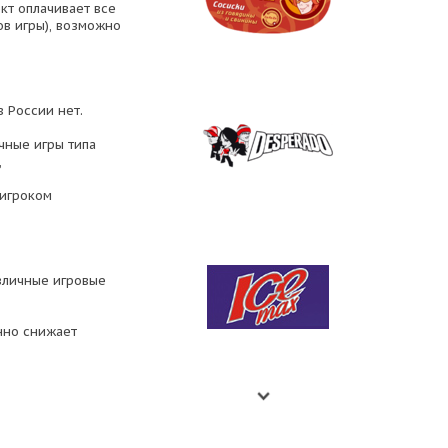
кт оплачивает все
ов игры), возможно
 России нет.
чные игры типа
,
 игроком
азличные игровые
енно снижает