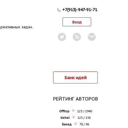
+7(913)-947-91-71
Вход
реативных задач.
Банк идей
РЕЙТИНГ АВТОРОВ
Offtop
125 / 1940
tixhel
125 / 150
Базед
70 / 96