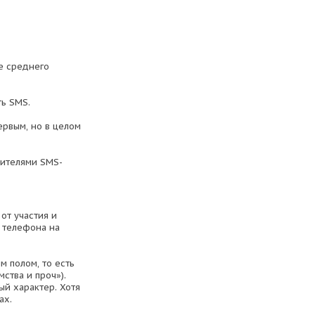
е среднего
ть SMS.
ервым, но в целом
бителями SMS-
от участия и
я телефона на
 полом, то есть
ства и проч»).
ый характер. Хотя
ах.