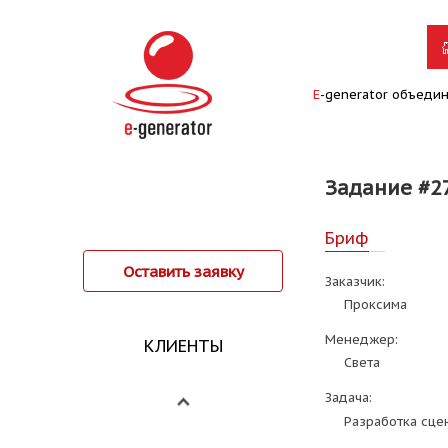
E
-generator объеди
Задание #2
Бриф
Оставить заявку
Заказчик:
Проксима
Менеджер:
КЛИЕНТЫ
Света
Задача:
Разработка сце