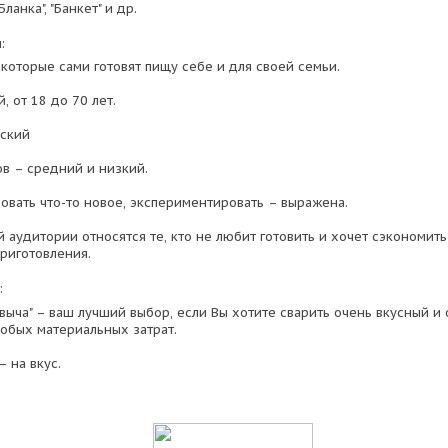
Бланка", "Банкет" и др.
:
которые сами готовят пищу себе и для своей семьи.
, от 18 до 70 лет.
нский
в – средний и низкий.
бовать что-то новое, экспериментировать – выражена.
 аудитории относятся те, кто не любит готовить и хочет сэкономить
приготовления.
:
выча" – ваш лучший выбор, если Вы хотите сварить очень вкусный и
собых материальных затрат.
 на вкус.