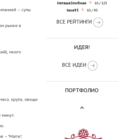
НаташаЗлобная
65 / 123
мпанией – супы
tasa93
65 / 95
ВСЕ РЕЙТИНГИ
ом рынке в
ИДЕЯ!
ий), много
ВСЕ ИДЕИ
ПОРТФОЛИО
ясо, крупа, овощи
 минут.
ло.
 – "Магги",