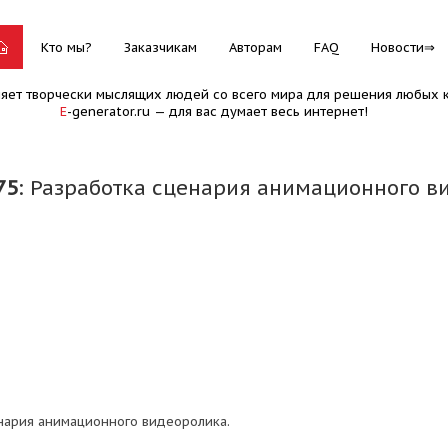
Кто мы?
Заказчикам
Авторам
FAQ
Новости
няет творчески мыслящих людей со всего мира для решения любых к
E
-generator.ru — для вас думает весь интернет!
75
: Разработка сценария анимационного в
нария анимационного видеоролика.