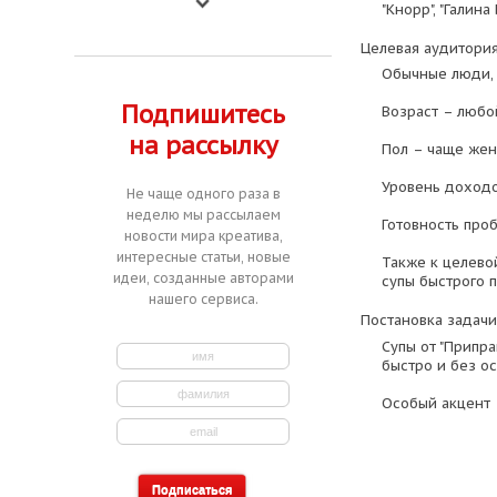
"Кнорр", "Галина 
Целевая аудитория
Обычные люди, 
Подпишитесь
Возраст – любой
на рассылку
Пол – чаще же
Уровень доходо
Не чаще одного раза в
неделю мы рассылаем
Готовность про
новости мира креатива,
интересные статьи, новые
Также к целевой
идеи, созданные авторами
супы быстрого 
нашего сервиса.
Постановка задачи
Супы от "Припра
быстро и без о
Особый акцент –