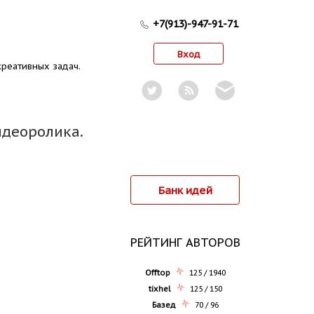
+7(913)-947-91-71
Вход
реативных задач.
идеоролика.
Банк идей
РЕЙТИНГ АВТОРОВ
Offtop
125 / 1940
tixhel
125 / 150
Базед
70 / 96