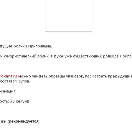
дущие ролики Приправыча.
 юмористический ролик, в духе уже существующих роликов Припр
oxima.ru
можно увидеть образцы упаковок, посмотреть предыдущие
составом супов.
анимация.
сть: 30 секунд
ики (
рекомендуется
).