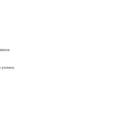
авыча.
 ролики,