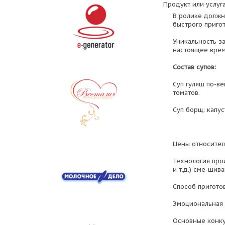
Продукт или услуга
В ролике должн
быстрого пригот
Уникальность з
настоящее врем
Состав супов:
Суп гуляш по-ве
томатов.
Суп борщ: капус
Цены относитель
Технология про
и т.д.) сме-шив
Способ пригото
Эмоциональная 
Основные конкур