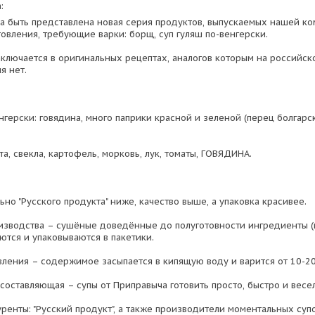
:
а быть представлена новая серия продуктов, выпускаемых нашей ко
овления, требующие варки: борщ, суп гуляш по-венгерски.
аключается в оригинальных рецептах, аналогов которым на российск
я нет.
нгерски: говядина, много паприки красной и зеленой (перец болгарск
та, свекла, картофель, морковь, лук, томаты, ГОВЯДИНА.
но "Русского продукта" ниже, качество выше, а упаковка красивее.
изводства – сушёные доведённые до полуготовности ингредиенты (м
аются и упаковываются в пакетики.
вления – содержимое засыпается в кипящую воду и варится от 10-20
составляющая – супы от Приправыча готовить просто, быстро и весе
енты: "Русский продукт", а также производители моментальных супов