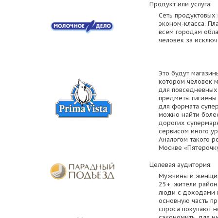
Продукт или услуга:
Cеть продуктовых
эконом-класса. Пл
всем городам обла
человек за исключ
Это будут магазин
котором человек м
для повседневных 
предметы гигиены 
для формата супер
можно найти более
дорогих супермар
сервисом иного ур
Аналогом такого р
Москве «Пятерочку
Целевая аудитория:
Мужчины и женщин
25+, жители район
люди с доходами 
основную часть пр
спроса покупают н
сэкономить, для н