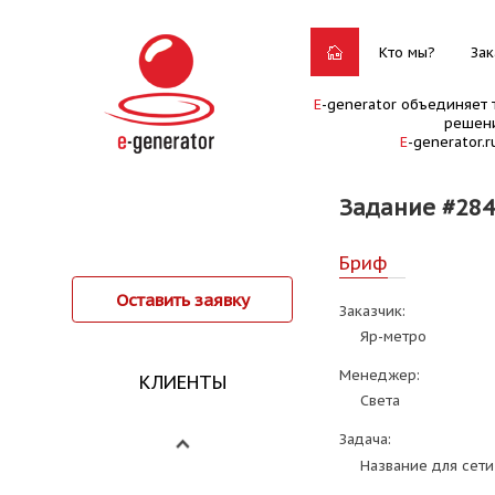
Кто мы?
Зак
E
-generator объединяет 
решени
E
-generator.
Задание #284
Бриф
Оставить заявку
Заказчик:
Яр-метро
Менеджер:
КЛИЕНТЫ
Света
Задача:
Название для сети