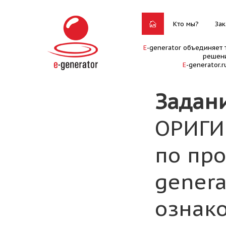
Кто мы?
Зак
E
-generator объединяет 
решени
E
-generator.
Задан
ОРИГИ
по пр
genera
ознако