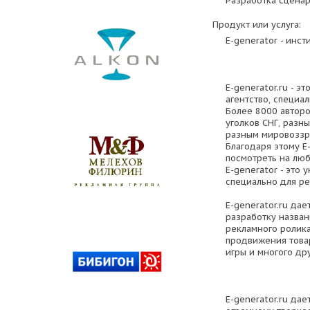
Разработка сцена
Продукт или услуга:
E-generator - инст
Е-generator.ru - э
агентство, специа
Более 8000 авторо
уголков СНГ, разн
разным мировоззр
Благодаря этому E
посмотреть на лю
E-generator - это
специально для ре
Е-generator.ru да
разработку назван
рекламного ролика
продвижения товар
игры и многого дру
Е-generator.ru да