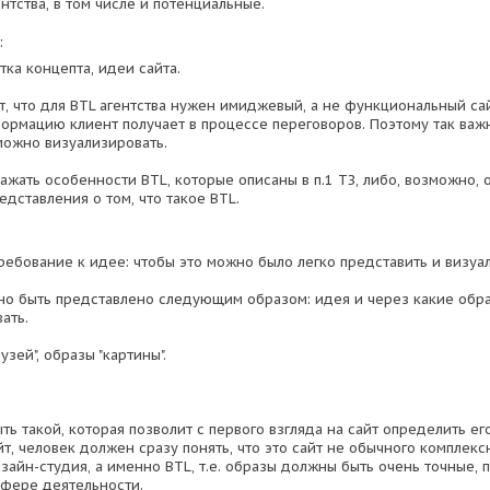
нтства, в том числе и потенциальные.
:
тка концепта, идеи сайта.
т, что для BTL агентства нужен имиджевый, а не функциональный сай
ормацию клиент получает в процессе переговоров. Поэтому так важ
можно визуализировать.
ажать особенности BTL, которые описаны в п.1 ТЗ, либо, возможно, 
дставления о том, что такое BTL.
ребование к идее: чтобы это можно было легко представить и визуа
о быть представлено следующим образом: идея и через какие обр
ать.
узей", образы "картины".
ь такой, которая позволит с первого взгляда на сайт определить его
айт, человек должен сразу понять, что это сайт не обычного комплек
изайн-студия, а именно BTL, т.е. образы должны быть очень точные
сфере деятельности.