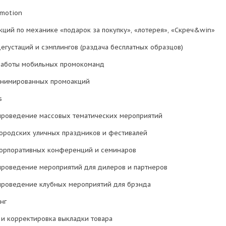
omotion
кций по механике «подарок за покупку», «лотерея», «Скреч&win»
дегустаций и сэмплингов (раздача бесплатных образцов)
работы мобильных промокоманд
анимированных промоакций
s
 проведение массовых тематических мероприятий
городских уличных праздников и фестивалей
корпоративных конференций и семинаров
 проведение мероприятий для дилеров и партнеров
 проведение клубных мероприятий для брэнда
нг
и корректировка выкладки товара