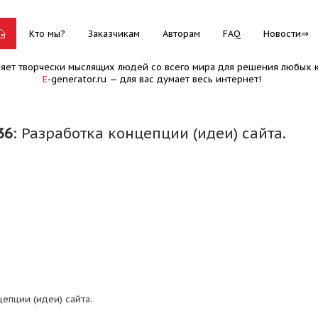
Кто мы?
Заказчикам
Авторам
FAQ
Новости
няет творчески мыслящих людей со всего мира для решения любых к
E
-generator.ru — для вас думает весь интернет!
36
: Разработка концепции (идеи) сайта.
епции (идеи) сайта.