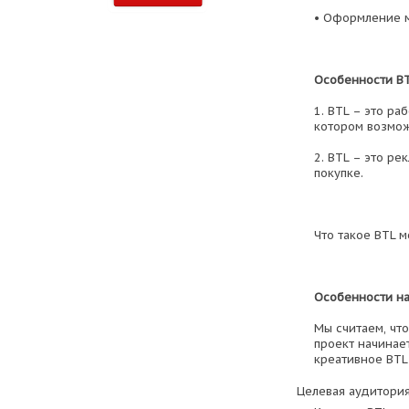
• Оформление м
Особенности BT
1. BTL – это ра
котором возмож
2. BTL – это р
покупке.
Что такое BTL м
Особенности на
Мы считаем, чт
проект начинае
креативное BTL 
Целевая аудитория