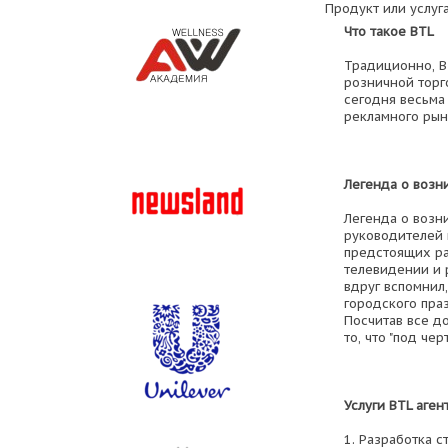
Продукт или услуга
Что такое BTL
Традиционно, B
розничной торг
сегодня весьма 
рекламного рын
Легенда о возн
Легенда о возн
руководителей н
предстоящих ра
телевидении и р
вдруг вспомнил
городского пра
Посчитав все д
то, что "под черт
Услуги BTL аген
1. Разработка с