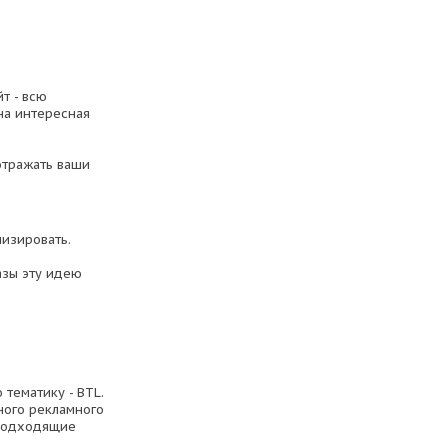
т - всю
на интересная
отражать ваши
лизировать.
азы эту идею
 тематику - BTL.
сного рекламного
, подходящие