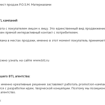
ест продаж P.O.S.M. Материалами
L кампаний
бота с покупателем лицом к лицу. Это единственный вид продвижения
ен прямой интерактивный контакт с потребителем.
еклама в местах продажи, именно в этот момент покупатель принимае
ожно узнать на сайте www.btl.ru
шего BTL агентства:
о именно креативные решения заставляют работать promotion-камп
тся с разработки идеи, творческой концепции. Поэтому мы позицион
агентство.
: