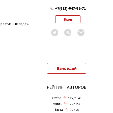
+7(913)-947-91-71
Вход
реативных задач.
Банк идей
РЕЙТИНГ АВТОРОВ
Offtop
125 / 1940
tixhel
125 / 150
Базед
70 / 96