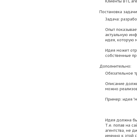
Клиенты BTL аге
Постановка задачи
Задача: разрабо
Опыт показывае
актуальную инф
идея, которую 
Идея может отр
собственные пре
Дополнительно:
Обязательное т
Описание должн
можно реализов
Пример: идея "м
Идея должна быт
Т.е. попав на с
агентства, не д
именно к этой 