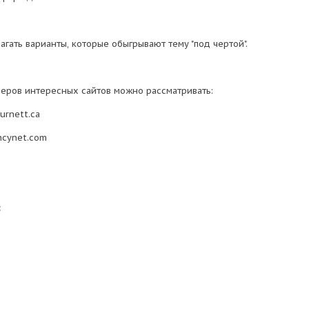
гать варианты, которые обыгрывают тему "под чертой".
меров интересных сайтов можно рассматривать:
urnett.ca
ncynet.com
: