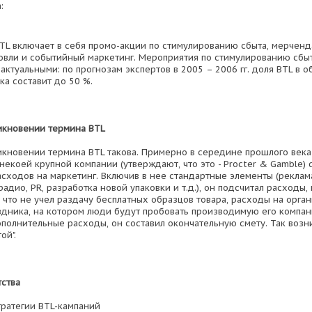
:
TL включает в себя промо-акции по стимулированию сбыта, мерченд
овли и событийный маркетинг. Мероприятия по стимулированию сбыт
актуальными: по прогнозам экспертов в 2005 – 2006 гг. доля BTL в
ка составит до 50 %.
икновении термина BTL
икновении термина BTL такова. Примерно в середине прошлого века
екоей крупной компании (утверждают, что это - Procter & Gamble) 
сходов на маркетинг. Включив в нее стандартные элементы (реклама
адио, PR, разработка новой упаковки и т.д.), он подсчитал расходы, 
, что не учел раздачу бесплатных образцов товара, расходы на орга
здника, на котором люди будут пробовать производимую его компа
ополнительные расходы, он составил окончательную смету. Так возни
ой".
тства
тратегии BTL-кампаний