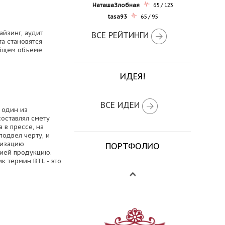
НаташаЗлобная
65 / 123
tasa93
65 / 95
айзинг, аудит
ВСЕ РЕЙТИНГИ
а становятся
 общем объеме
ИДЕЯ!
ВСЕ ИДЕИ
 один из
составлял смету
 в прессе, на
подвел черту, и
низацию
ПОРТФОЛИО
нией продукцию.
к термин BTL - это