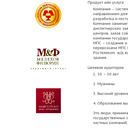
Продукт или услуга:
Компания – систе
направлением дея
разработка и пост
Компания занимае
диспетчерских за
центров, залов со
компании государс
МПС – создание и
перевозками МПС 
Ростелеком, ж/д в
здания.
Целевая аудитория:
1. 30 – 50 лет
2. Мужчины
3. Высокий урове
4. Образование в
Это люди, приним
государственных 
частных компаний.