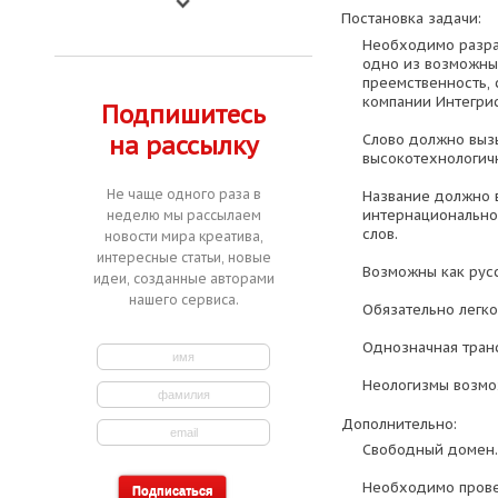
Постановка задачи:
Необходимо разра
одно из возможны
преемственность,
компании Интегрис/
Подпишитесь
Слово должно выз
на рассылку
высокотехнологич
Не чаще одного раза в
Название должно 
интернациональное
неделю мы рассылаем
слов.
новости мира креатива,
интересные статьи, новые
Возможны как русс
идеи, созданные авторами
нашего сервиса.
Обязательно легк
Однозначная транс
Неологизмы возмо
Дополнительно:
Свободный домен.
Необходимо провер