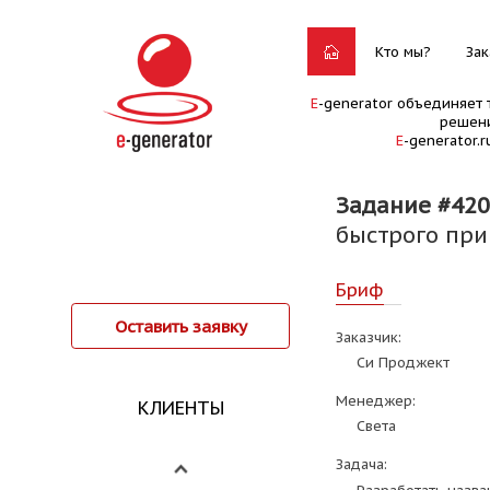
Кто мы?
Зак
E
-generator объединяет 
решени
E
-generator.
Задание #420
быстрого при
Бриф
Оставить заявку
Заказчик:
Си Проджект
Менеджер:
КЛИЕНТЫ
Света
Задача: