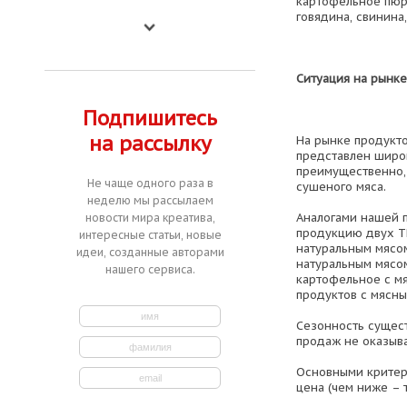
картофельное пюре
говядина, свинина,
Ситуация на рынке
Подпишитесь
на рассылку
На рынке продукто
представлен широ
преимущественно, 
Не чаще одного раза в
сушеного мяса.
неделю мы рассылаем
Аналогами нашей 
новости мира креатива,
продукцию двух ТМ
интересные статьи, новые
натуральным мясо
идеи, созданные авторами
натуральным мясом
нашего сервиса.
картофельное с мя
продуктов с мясны
Сезонность сущес
продаж не оказыва
Основными критер
цена (чем ниже – 