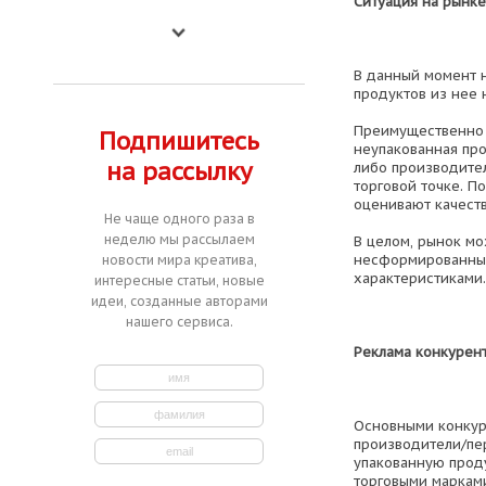
Ситуация на рынке
В данный момент 
продуктов из нее 
Преимущественно 
Подпишитесь
неупакованная про
на рассылку
либо производител
торговой точке. П
оценивают качеств
Не чаще одного раза в
неделю мы рассылаем
В целом, рынок мо
несформированны
новости мира креатива,
характеристиками.
интересные статьи, новые
идеи, созданные авторами
нашего сервиса.
Реклама конкурент
Основными конкур
производители/пе
упакованную прод
торговыми марками