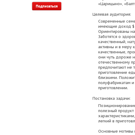
«Царицыно», «Балт
Целевая аудитория:
Современные семе
имеющие доход $ 
Ориентированы на 
Заботятся о здоро
качественный, нат
активны и в меру 
качественные, про
они чуть дороже н
отечественному п
предпочитают не т
приготовление еды
близкими. Положит
полуфабрикатам и 
приготовлении.
Постановка задачи:
Позиционирование:
полезный продукт
характеристиками,
легкий в приготов
Основные мотивы 