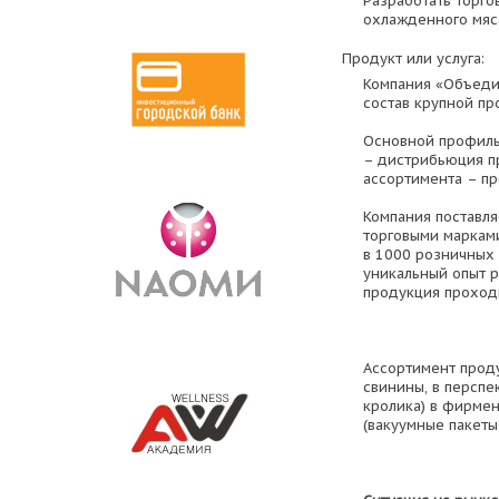
Разработать торго
охлажденного мяс
Продукт или услуга:
Компания «Объеди
состав крупной п
Основной профиль
– дистрибьюция п
ассортимента – пр
Компания поставл
торговыми марками
в 1000 розничных 
уникальный опыт 
продукция проходи
Ассортимент проду
свинины, в перспе
кролика) в фирме
(вакуумные пакеты