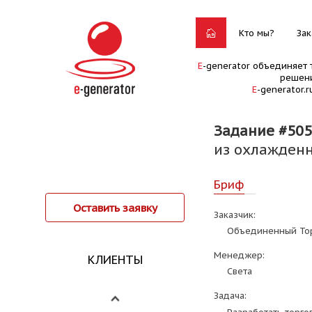
Кто мы?
Зак
E
-generator объединяет 
решени
E
-generator.
Задание #505
из охлажденн
Бриф
Оставить заявку
Заказчик:
Объединенный То
Менеджер:
КЛИЕНТЫ
Света
Задача: