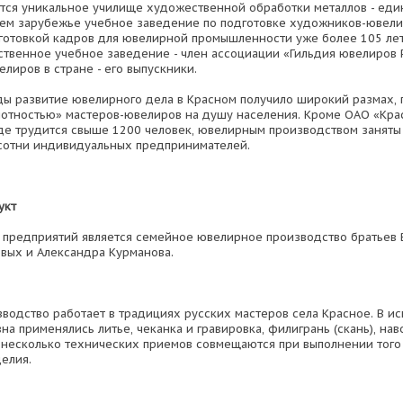
тся уникальное училище художественной обработки металлов - еди
ем зарубежье учебное заведение по подготовке художников-ювели
готовкой кадров для ювелирной промышленности уже более 105 лет
ственное учебное заведение - член ассоциации «Гильдия ювелиров 
лиров в стране - его выпускники.
ды развитие ювелирного дела в Красном получило широкий размах, 
отностью» мастеров-ювелиров на душу населения. Кроме ОАО «Кра
де трудится свыше 1200 человек, ювелирным производством заняты
сотни индивидуальных предпринимателей.
укт
 предприятий является семейное ювелирное производство братьев
вых и Александра Курманова.
водство работает в традициях русских мастеров села Красное. В ис
а применялись литье, чеканка и гравировка, филигрань (скань), нав
 несколько технических приемов совмещаются при выполнении того
елия.