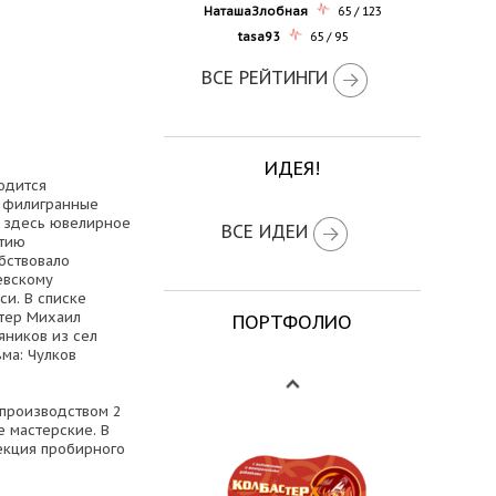
НаташаЗлобная
65 / 123
tasa93
65 / 95
ВСЕ РЕЙТИНГИ
ИДЕЯ!
одится
–филигранные
о здесь ювелирное
ВСЕ ИДЕИ
итию
бствовало
евскому
си. В списке
стер Михаил
ПОРТФОЛИО
яников из сел
ма: Чулков
 производством 2
 мастерские. В
екция пробирного