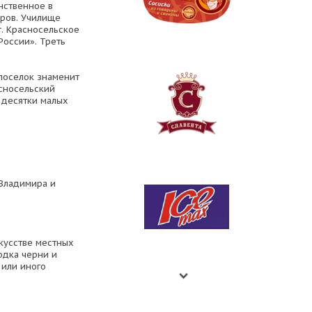
нственное в
ров. Училище
. Красносельское
России». Треть
поселок знаменит
сносельский
 десятки малых
 Владимира и
кусстве местных
одка черни и
 или иного