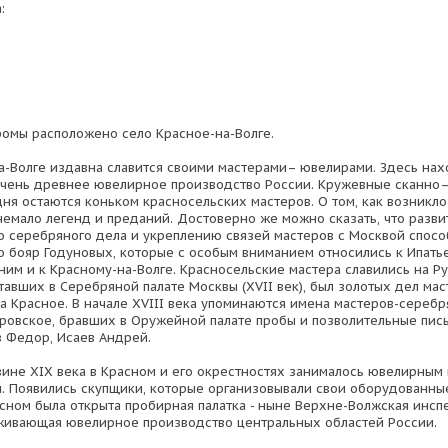
:
тромы расположено село Красное-на-Волге.
а-Волге издавна славится своими мастерами– ювелирами. Здесь нах
очень древнее ювелирное производство России. Кружевные сканно
дня остаются коньком красносельских мастеров. О том, как возникл
немало легенд и преданий. Достоверно же можно сказать, что разв
о серебряного дела и укреплению связей мастеров с Москвой спосо
о бояр Годуновых, которые с особым вниманием относились к Ипать
ним и к Красному-на-Волге. Красносельские мастера славились на Ру
тавших в Серебряной палате Москвы (XVII век), был золотых дел ма
ла Красное. В начале XVIII века упоминаются имена мастеров-серебр
ровское, бравших в Оружейной палате пробы и позволительные пись
в Федор, Исаев Андрей.
вине XIX века в Красном и его окрестностях занималось ювелирным
й. Появились скупщики, которые организовывали свои оборудованные
асном была открыта пробирная палатка - ныне Верхне-Волжская инсп
живающая ювелирное производство центральных областей России.