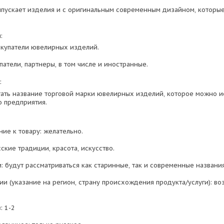
пускает изделия и с оригинальным современным дизайном, которы
:
окупатели ювелирных изделий.
патели, партнеры, в том числе и иностранные.
:
ать название торговой марки ювелирных изделий, которое можно ис
о предприятия.
ие к товару: желательно.
ские традиции, красота, искусство.
: будут рассматриваться как старинные, так и современные названия
ии (указание на регион, страну происхождения продукта/услуги): во
: 1-2