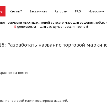
Кто мы?
Заказчикам
Авторам
FAQ
Новости
няет творчески мыслящих людей со всего мира для решения любых к
E
-generator.ru — для вас думает весь интернет!
16
: Разработать название торговой марки 
Красное-на-Волге)
звание торговой марки ювелирных изделий.