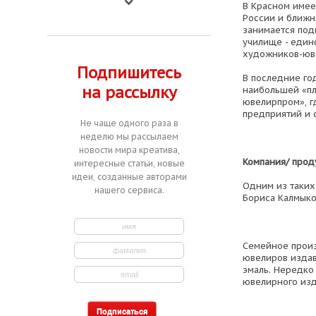
В Красном имее
России и ближн
занимается под
училище - един
художников-юве
Подпишитесь
В последние го
на рассылку
наибольшей «пл
ювелирпром», г
предприятий и 
Не чаще одного раза в
неделю мы рассылаем
новости мира креатива,
Компания/ прод
интересные статьи, новые
идеи, созданные авторами
Одним из таких
нашего сервиса.
Бориса Калмыко
Семейное произ
ювелиров издавн
эмаль. Нередко
ювелирного изд