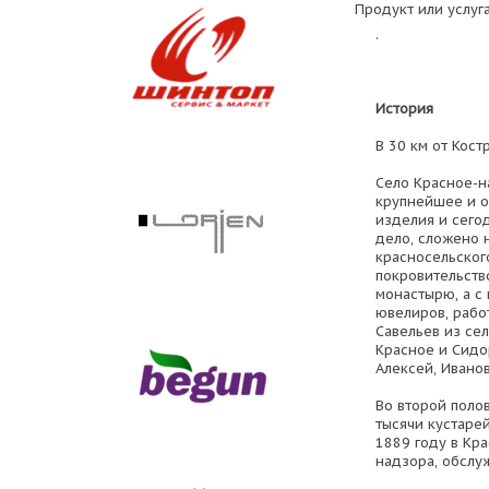
Продукт или услуга
.
История
В 30 км от Кос
Село Красное-н
крупнейшее и 
изделия и сего
дело, сложено 
красносельског
покровительств
монастырю, а с 
ювелиров, рабо
Савельев из се
Красное и Сидо
Алексей, Ивано
Во второй поло
тысячи кустаре
1889 году в Кр
надзора, обслу