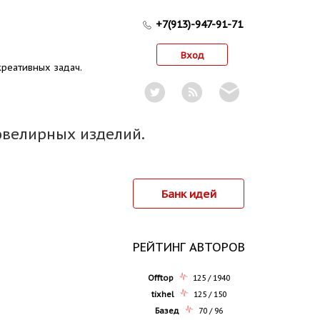
+7(913)-947-91-71
Вход
реативных задач.
ювелирных изделий.
Банк идей
РЕЙТИНГ АВТОРОВ
Offtop
125 / 1940
tixhel
125 / 150
Базед
70 / 96