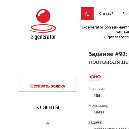
Кто мы?
Зак
E
-generator объединяет 
решени
E
-generator.
Задание #92
:
производящей
Бриф
Оставить заявку
Заказчик:
МЫ
Менеджер:
КЛИЕНТЫ
Света
Задача: