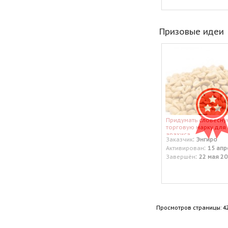
Призовые идеи
Придумать словесну
торговую марку для
арахиса
:
Заказчик
Энгиро
:
Активирован
15 апр
:
Завершён
22 мая 20
Просмотров страницы: 4