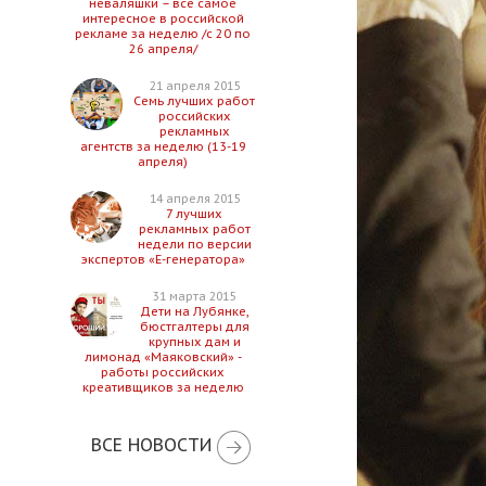
неваляшки – все самое
интересное в российской
рекламе за неделю /с 20 по
26 апреля/
21 апреля 2015
Семь лучших работ
российских
рекламных
агентств за неделю (13-19
апреля)
14 апреля 2015
7 лучших
рекламных работ
недели по версии
экспертов «Е-генератора»
31 марта 2015
Дети на Лубянке,
бюстгалтеры для
крупных дам и
лимонад «Маяковский» -
работы российских
креативщиков за неделю
ВСЕ НОВОСТИ