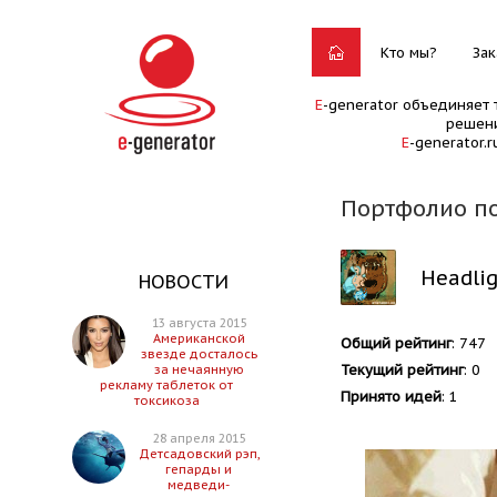
Кто мы?
Зак
E
-generator объединяет 
решени
E
-generator.
Портфолио по
Headli
НОВОСТИ
13 августа 2015
Американской
Общий рейтинг
: 747
звезде досталось
Текущий рейтинг
: 0
за нечаянную
рекламу таблеток от
Принято идей
: 1
токсикоза
28 апреля 2015
Детсадовский рэп,
гепарды и
медведи-