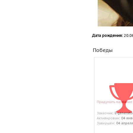
Дата рождения:
20.0
Победы
Придумать название
:
Заказчик
E-generato
:
Активирован
04 янв
:
Завершён
04 апрел