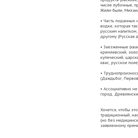
числе лубочные, п
Жили-были, Михаи
• Часть поданных 
водке, которая та
русским напитком,
другому (Русская д
• Заезженные (ква
кремлевский, золо
купеческий, царск
квас, русское поле)
• Труднопроизнос
(Даждьбог, Первов
• Ассоциативно не
город, Древлянски
Хочется, чтобы эт
традиционный, на
(но без медицинск
заявленному преми