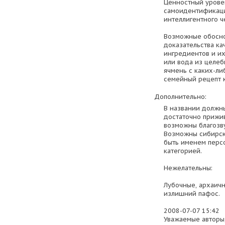
Ценностный уровен
самоидентификаци
интеллигентного ч
Возможные обосно
доказательства ка
ингредиентов и их
или вода из целеб
ячмень с каких-ли
семейный рецепт кв
Дополнительно:
В названии должны
достаточно прижив
возможны благозв
Возможны сибирск
быть именем персо
категорией.
Нежелательны:
Лубочные, архаичн
излишний пафос.
2008-07-07 15:42
Уважаемые авторы,