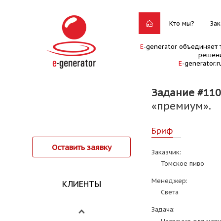
Кто мы?
Зак
E
-generator объединяет 
решени
E
-generator.
Задание #11
«премиум».
Бриф
Оставить заявку
Заказчик:
Томское пиво
Менеджер:
КЛИЕНТЫ
Света
Задача: