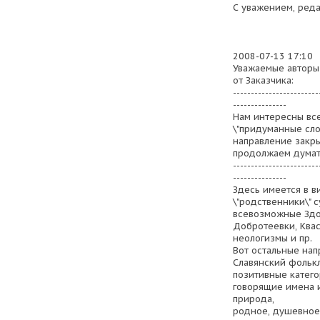
С уважением, реда
2008-07-13 17:10
Уважаемые авторы
от Заказчика:
------------------------
---------------
Нам интересны все
\"придуманные слов
направление закры
продолжаем думать
------------------------
---------------
Здесь имеется в в
\"родственники\" с
всевозможные Здо
Добротеевки, Квас
неологизмы и пр.
Вот остальные нап
Славянский фольк
позитивные катего
говорящие имена 
природа,
родное, душевное