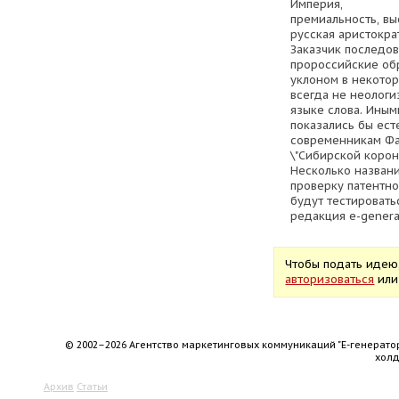
Империя,
премиальность, вы
русская аристокра
Заказчик последов
пророссийские обр
уклоном в некотор
всегда не неологи
языке слова. Иным
показались бы ес
современникам Фа
\"Сибирской короны
Несколько назван
проверку патентн
будут тестировать
редакция e-genera
Чтобы подать идею
авторизоваться
ил
© 2002–2026 Агентство маркетинговых коммуникаций "Е-генерато
хол
Архив
Статьи