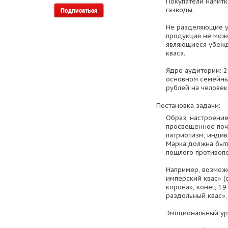
Покупатели напитк
газводы.
Не разделяющие у
продукция не може
являющиеся убежд
кваса.
Ядро аудитории: 2
основном семейны
рублей на человек
Постановка задачи:
Образ, настроение
просвещенное поч
патриотизм, индив
Марка должна быть
пошлого противопо
Например, возмож
имперский квас» (
корона», конец 19
раздольный квас»,
Эмоциональный уро