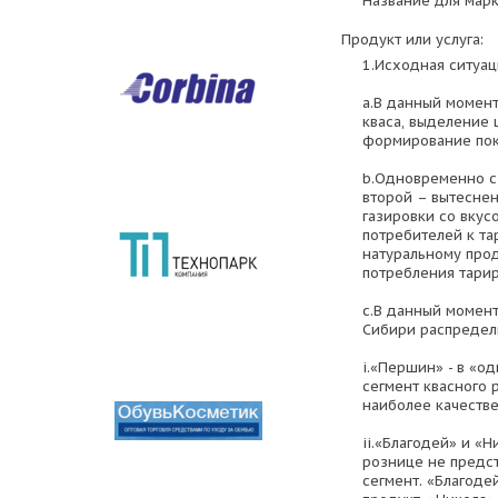
Название для марк
Продукт или услуга:
1.Исходная ситуац
a.В данный момен
кваса, выделение 
формирование пок
b.Одновременно с
второй – вытесне
газировки со вкус
потребителей к та
натуральному прод
потребления тарир
c.В данный момент
Сибири распредел
i.«Першин» - в «о
сегмент квасного 
наиболее качестве
ii.«Благодей» и «
рознице не предс
сегмент. «Благоде