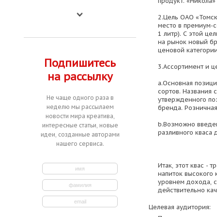
продукт. «Никола» 
2.Цель ОАО «Томск
место в премиум-се
1 литр). С этой ц
на рынок новый б
ценовой категории
Подпишитесь
3.Ассортимент и ц
на рассылку
a.Основная позици
сортов. Названия 
Не чаще одного раза в
утвержденного по
неделю мы рассылаем
бренда. Розничная
новости мира креатива,
b.Возможно введен
интересные статьи, новые
разливного кваса 
идеи, созданные авторами
нашего сервиса.
Итак, этот квас -
напиток высокого 
уровнем дохода, 
действительно кач
Целевая аудитория: