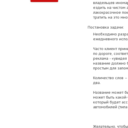
владельцев инома
ездить на чистом 
лакокрасочное пок
тратить на это мн
Постановка задачи:
Необходимо разра
ежедневного испо
Часто клиент при
по дороге, соотв
реклама - «увидел
название должно б
простым для запом
Количество слов –
два.
Название может бы
может быть какой
который будет асс
автомобилей (типа
Желательно, чтобы