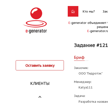
Кто мы?
Зак
E
-generator объединяет 
решени
E
-generator.
Задание #12
Бриф
Оставить заявку
Заказчик:
ООО "Гидротэк"
Менеджер:
КЛИЕНТЫ
Katya111
Задача:
Разработка назван