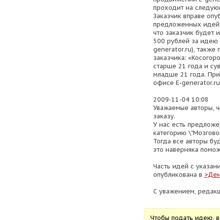
проходит на следую
Заказчик вправе опу
предложенных идей (
что заказчик будет 
500 рублей за идею 
generator.ru), также
заказчика: «Косогоро
старше 21 года и су
младше 21 года. Пр
офисе E-generator.ru
2009-11-04 10:08
Уважаемые авторы, ч
заказу.
У нас есть предложе
категорию \"Мозгово
Тогда все авторы бу
это наверняка помож
Часть идей с указан
опубликована в
>Ден
С уважением, редак
Чтобы подать идею,