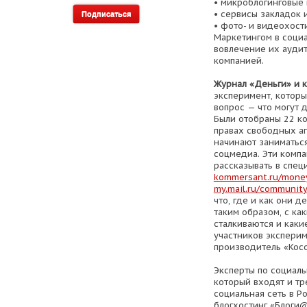
• микроблогинговые
• сервисы закладок и
• фото- и видеохост
Маркетингом в соци
вовлечение их ауди
компанией.
Журнал «Деньги» и к
эксперимент, которы
вопрос — что могут 
Были отобраны 22 ко
правах свободных аг
начинают заниматьс
соцмедиа. Эти компа
рассказывать в спец
kommersant.ru/money
my.mail.ru/community
что, где и как они 
таким образом, с ка
сталкиваются и каки
участников эксперим
производитель «Косо
Эксперты по социаль
который входят и тр
социальная сеть в Р
блогхостинг «Блоги@