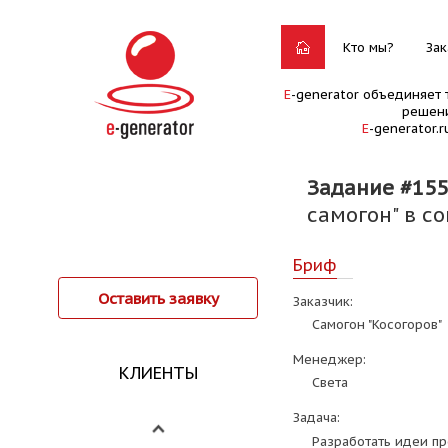
Кто мы?
Зак
E
-generator объединяет 
решени
E
-generator.
Задание #15
самогон" в с
Бриф
Оставить заявку
Заказчик:
Самогон "Косогоров"
Менеджер:
КЛИЕНТЫ
Света
Задача:
Разработать идеи пр