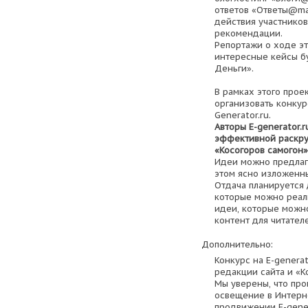
ответов «Ответы@mai
действия участников
рекомендации.
Репортажи о ходе эт
интересные кейсы бу
Деньги».
В рамках этого прое
организовать конкур
Generator.ru.
Авторы E-generator.
эффективной раскру
«Косогоров самогон»
Идеи можно предлаг
этом ясно изложенн
Отдача планируется 
которые можно реали
идеи, которые можно
контент для читател
Дополнительно:
Конкурс на E-genera
редакции сайта и «К
Мы уверены, что про
освещение в Интерн
продвижении E-gener