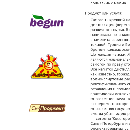
социальных медиа.
Продукт или услуга:
Самогон - крепкий н
дистилляции (перего
различного сырья. В
национальных аналог
знаменита своим шна
текилой, Турция и Бо
бренди, кальвадосом,
Шотландия - виски, Я
являются националь
самогон по праву ст
Все напитки дистилл
как известно, гораз
водно-спиртовые ра
ректификованного сп
отравления и похмел
практически исключе
многолетние научные
эксперимент авторов 
многолетняя государ
смогла убить идею р
-– сегодня "Косогоро
Санкт-Петербурге и 
респектабельных суп