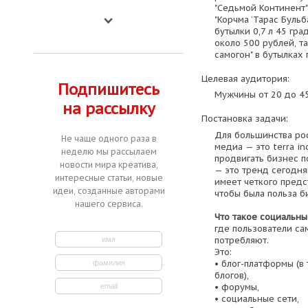
"Седьмой Континент"
"Корчма ‘Тарас Бульба
бутылки 0,7 л 45 гра
около 500 рублей, т
самогон" в бутылках п
Целевая аудитория:
Подпишитесь
Мужчины от 20 до 4
на рассылку
Постановка задачи:
Для большинства ро
Не чаще одного раза в
медиа — это terra in
неделю мы рассылаем
продвигать бизнес 
новости мира креатива,
— это тренд сегодня
интересные статьи, новые
имеет четкого предс
идеи, созданные авторами
чтобы была польза б
нашего сервиса.
Что такое социальн
где пользователи са
потребляют.
Это:
• блог-платформы (в
блогов),
• форумы,
• социальные сети,