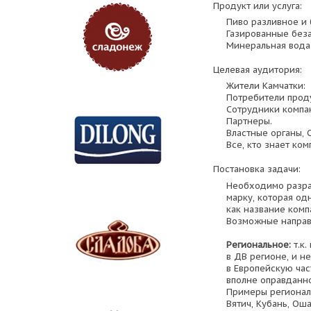
Продукт или услуга:
Пиво разливное и 
Газированные беза
Минеральная вода
Целевая аудитория:
Жители Камчатки:
Потребители проду
Сотрудники компа
Партнеры.
Властные органы,
Все, кто знает ко
Постановка задачи:
Необходимо разра
марку, которая о
как название комп
Возможные направ
Региональное:
т.к.
в ДВ регионе, и н
в Европейскую час
вполне оправданно
Примеры региональ
Вятич, Кубань, Оша