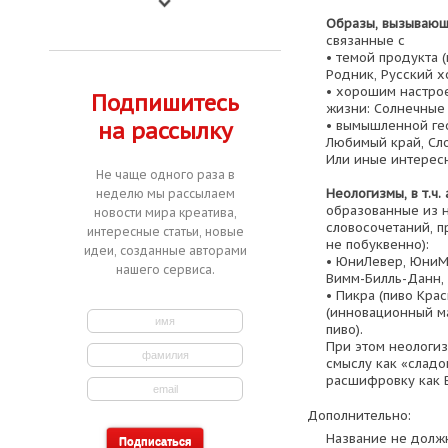
Образы, вызывающ
связанные с
• темой продукта (
Родник, Русский 
• хорошим настро
Подпишитесь
жизни: Солнечные 
• вымышленной ге
на рассылку
Любимый край, Сл
Или иные интерес
Не чаще одного раза в
Неологизмы, в т.ч.
неделю мы рассылаем
образованные из н
новости мира креатива,
словосочетаний, п
интересные статьи, новые
не побуквенно):
идеи, созданные авторами
• ЮниЛевер, ЮниМ
нашего сервиса.
Вимм-Билль-Данн, H
• Пикра (пиво Кра
(инновационный ма
пиво).
При этом неологи
смыслу как «сладо
расшифровку как 
Дополнительно:
Название не должн