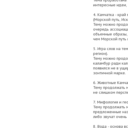
Тема проработана 
интересные идеи,
4. Камчатка - кра
(Морской путь, Иск
Тему можно продо
очередь ассоциаци
объемные образы, 
чем Морской путь 
5. Игра слов на те
регион).
Тему можно продол
каламбур ради кал
появился не в уще
зонтичной марке.
6. Животные Камчат
Тему продолжать м
не слишком персп
7. Мифология и ге
Тему продолжать м
предложенные наз
либо звучат очень
8. Вода - основа вс