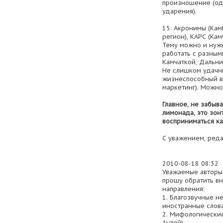
произношение (од
ударения).
15. Акронимы (Кам
регион), КАРС (Ка
Тему можно и нуж
работать с разными
Камчаткой, Дальни
Не слишком удачны
жизнеспособный в
маркетинг). Можно
Главное, не забыва
лимонада, это зон
восприниматься ка
С уважением, реда
2010-08-18 08:32
Уважаемые авторы
прошу обратить в
направления:
1. Благозвучные н
иностранные слова 
2. Мифологические
Антей).