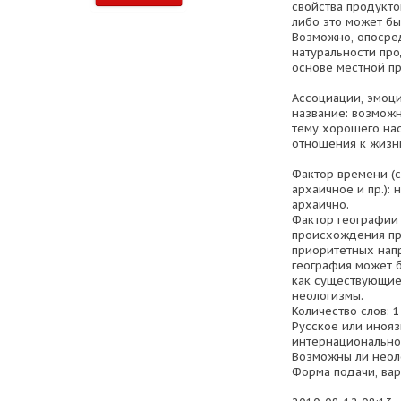
свойства продукто
либо это может бы
Возможно, опосре
натуральности про
основе местной п
Ассоциации, эмоц
название: возможн
тему хорошего нас
отношения к жизн
Фактор времени (
архаичное и пр.):
архаично.
Фактор географии 
происхождения про
приоритетных напр
география может б
как существующие 
неологизмы.
Количество слов: 1
Русское или инояз
интернациональн
Возможны ли неол
Форма подачи, вар