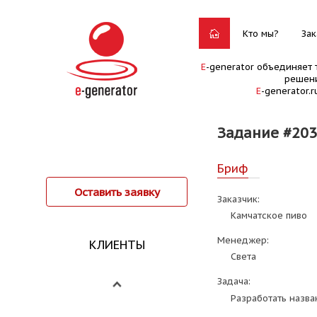
Кто мы?
Зак
E
-generator объединяет 
решени
E
-generator.
Задание #20
Бриф
Оставить заявку
Заказчик:
Камчатское пиво
Менеджер:
КЛИЕНТЫ
Света
Задача:
Разработать назва