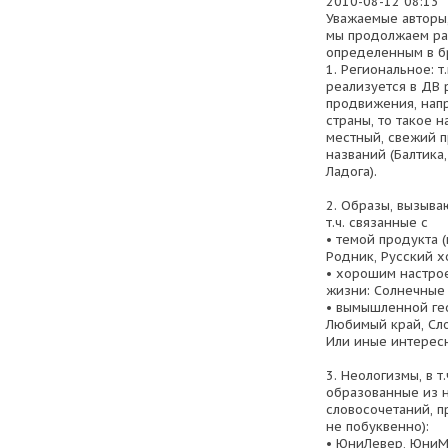
2010-08-12 08:13
Уважаемые авторы
мы продолжаем ра
определенным в б
1. Региональное: т
реализуется в ДВ 
продвижения, нап
страны, то такое 
местный, свежий 
названий (Балтика,
Ладога).
2. Образы, вызыва
т.ч. связанные с
• темой продукта (
Родник, Русский 
• хорошим настро
жизни: Солнечные 
• вымышленной ге
Любимый край, Сл
Или иные интерес
3. Неологизмы, в т
образованные из н
словосочетаний, п
не побуквенно):
• ЮниЛевер, ЮниМ