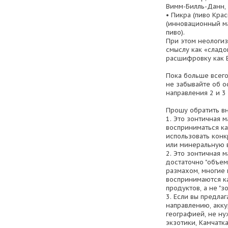
Вимм-Билль-Данн, H
• Пикра (пиво Кра
(инновационный ма
пиво).
При этом неологи
смыслу как «сладо
расшифровку как 
Пока больше всего
не забывайте об о
направления 2 и 3
Прошу обратить в
1. Это зонтичная 
восприниматься ка
использовать конк
или минеральную в
2. Это зонтичная 
достаточно "объем
размахом, многие
воспринимаются к
продуктов, а не "зо
3. Если вы предла
направлению, акку
географией, не н
экзотики, Камчатка