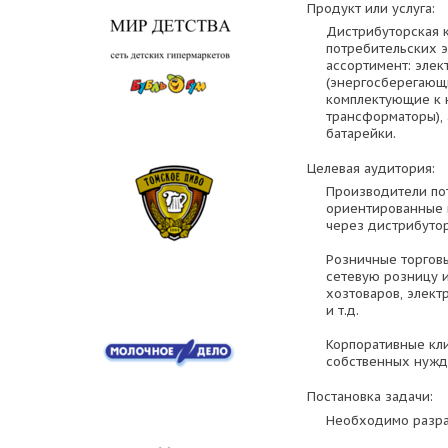
Продукт или услуга:
Дистрибуторская 
потребительских 
ассортимент: элек
(энергосберегающи
комплектующие к н
трансформаторы), 
батарейки.
Целевая аудитория:
Производители по
ориентированные 
через дистрибутор
Розничные торговы
сетевую розницу и
хозтоваров, элект
и т.д.
Корпоративные кл
собственных нужд):
Постановка задачи:
Необходимо разра