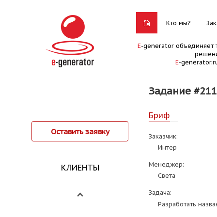
Кто мы?
Зак
E
-generator объединяет 
решени
E
-generator.
Задание #21
Бриф
Оставить заявку
Заказчик:
Интер
Менеджер:
КЛИЕНТЫ
Света
Задача:
Разработать назв