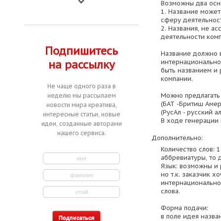
Возможны два осн
1. Название может
сферу деятельнос
2. Названия, не 
деятельности комп
Подпишитесь
Название должно 
интернациональное
на рассылку
быть названием и 
компании.
Не чаще одного раза в
Можно предлагать
неделю мы рассылаем
(БАТ -Бритиш Амери
новости мира креатива,
(РусАл - русский 
интересные статьи, новые
В ходе генерации 
идеи, созданные авторами
нашего сервиса.
Дополнительно:
Количество слов: 
аббревиатуры, то 
Язык: возможны и 
но т.к. заказчик х
интернационально
слова.
Форма подачи:
в поле идея назва