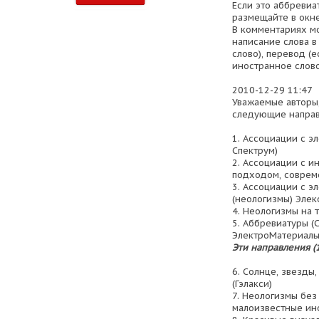
Если это аббревиа
размещайте в окне
В комментариях м
написание слова в
слово), перевод (
иностранное слово
2010-12-29 11:47
Уважаемые авторы
следующие направ
1. Ассоциации с э
Спектрум)
2. Ассоциации с и
подходом, совреме
3. Ассоциации с э
(неологизмы) Элек
4. Неологизмы на т
5. Аббревиатуры (
ЭлектроМатериалы
Эти направления (
6. Солнце, звезды,
(Гэлакси)
7. Неологизмы без
малоизвестные ино