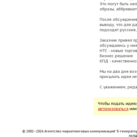
Это могут быть не
образы, аббревиат
После обсуждения
выводу, что для д
подходят русские,
Заказчик привел п
обсуждались у них
НТС - новые торго
Бизнес решения
КПД - качественно
Мы на два дня во
присылать идеи им
С уважением, реда
Чтобы подать идею
авторизоваться
ил
© 2002–2026 Агентство маркетинговых коммуникаций "Е-генерато
хол