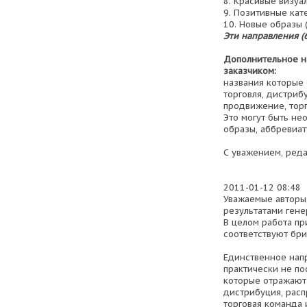
8. Красивые визуа
9. Позитивные кат
10. Новые образы 
Эти направления (
Дополнительное н
заказчиком:
названия которые 
торговля, дистриб
продвижение, торг
Это могут быть не
образы, аббревиат
С уважением, ред
2011-01-12 08:48
Уважаемые авторы,
результатами гене
В целом работа п
соответствуют бри
Единственное напр
практически не по
которые отражают 
дистрибуция, рас
торговая команда и