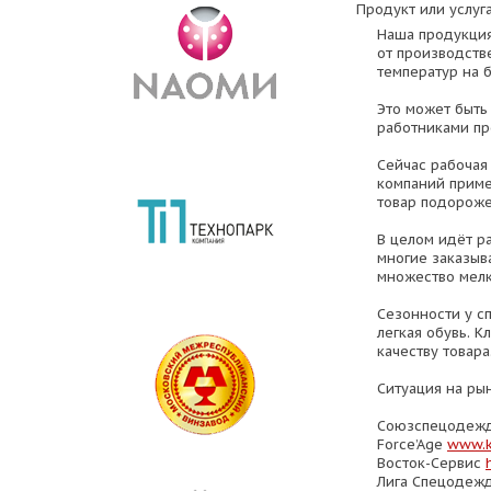
Продукт или услуга
Наша продукция
от производств
температур на 
Это может быть 
работниками пр
Сейчас рабочая
компаний приме
товар подороже 
В целом идёт р
многие заказыв
множество мелк
Сезонности у с
легкая обувь. 
качеству товара
Ситуация на рын
Союзспецодеж
Force’Age
www.k
Восток-Сервис
Лига Спецодеж