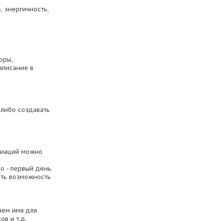
, энергичность,
оры,
аписание в
 либо создавать
циаций можно
о - первый день
есть возможность
аем имя для
в и т.д.