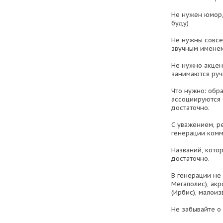
Не нужен юмор, 
буду)
Не нужны совсе
звучным именем
Не нужно акцент
занимаются руч
Что нужно: обра
ассоциируются 
достаточно.
С уважением, р
генерации комм
Названий, кото
достаточно.
В генерации не 
Мегаполис), ак
(Ирбис), малои
Не забывайте о 