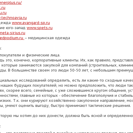
enerplus.ru/
.ru
u.ru
technoavia.ru
дежда
www.avangard-sp.ru
ие юго-запад
www.spets.ru
eta-sirius.ru
edpodium.ru
– медицинская одежда
:
покупатели и физические лица.
дь это, конечно, корпоративные клиенты. Их, как правило, представ
, которые занимаются закупкой для компаний (строительных, клини
ежды. В большинстве своем это люди 30-50 лет, с небольшим преиму
циальных исследований определить, есть ли какие-то сходные качес
аших будущих покупателей, но можно предположить, что люди тако
ях, скорее всего, семейные, с уже сложившимся кругом общения, у
ностями, главные из которых - обеспечение благополучия и стабил
лизких. Т.к. они курируют хозяйственно-закупочное направление, м
вы, умеют оценить выгоду, быстро принимают тактические решения.
торую мы хотим до них донести, должна быть ясной и определенно
: