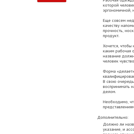
Рабочая одежда
которой челове
эргономичной, 
Еще совсем нед
качеству напом
прочность, нос
продукт.
Хочется, чтобы 
каким рабочая 
название должн
человек чувств
Форма «делает»
квалифицирован
В свою очередь
воспринимать н
делом.
Необходимо, чт
представлениям
Дополнительно:
Должно ли назв
указание, и ас