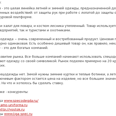
:
 - это целая линейка летней и зимней одежды, предназначенной дл
енных воздействий: от защиты рук при работе с лопатой до защиты 
буровой платформе.
и халат для повара, и костюм лесника утепленный. Товар использует
едприятий, так и туристами и охотниками.
 одежда – очень современный и востребованный продукт. Ценовая 
рно одинаковая. Есть особенно дешевый товар он, как правило, нек
- это для богатых компаний.
азвитие рынка. Все больше компаний начинают использовать спецод
ают одежду со своей символикой. Рынок поделен примерно на 20 к
их.
пецодежды нет. Зимой нужны зимние куртки и теплые ботинки, а лет
Ключевым фактором остается цена на изделие, но все большее значе
. На что и хотелось бы сделать ставку.
ке - конкуренты:
да
www.specodegda.ru/
amo-uniforma.ru
http://vostok.ru
ды
www.liga-spec.ru