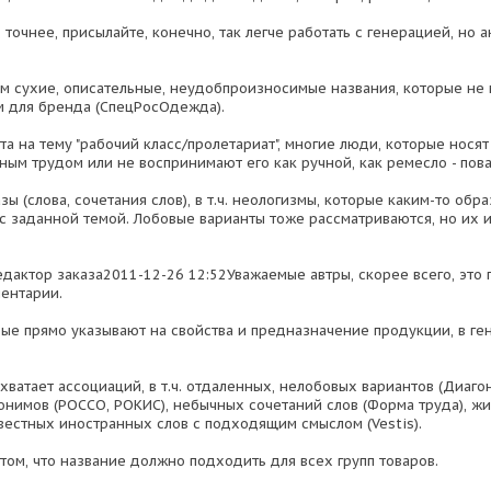
точнее, присылайте, конечно, так легче работать с генерацией, но 
м сухие, описательные, неудобпроизносимые названия, которые не м
 для бренда (СпецРосОдежда).
а на тему "рабочий класс/пролетариат", многие люди, которые нося
ным трудом или не воспринимают его как ручной, как ремесло - пов
зы (слова, сочетания слов), в т.ч. неологизмы, которые каким-то обр
с заданной темой. Лобовые варианты тоже рассматриваются, но их и
едактор заказа2011-12-26 12:52Уважаемые автры, скорее всего, это 
ентарии.
рые прямо указывают на свойства и предназначение продукции, в ге
хватает ассоциаций, в т.ч. отдаленных, нелобовых вариантов (Диагон
ронимов (РОССО, РОКИС), небычных сочетаний слов (Форма труда), ж
звестных иностранных слов с подходящим смыслом (Vestis).
том, что название должно подходить для всех групп товаров.