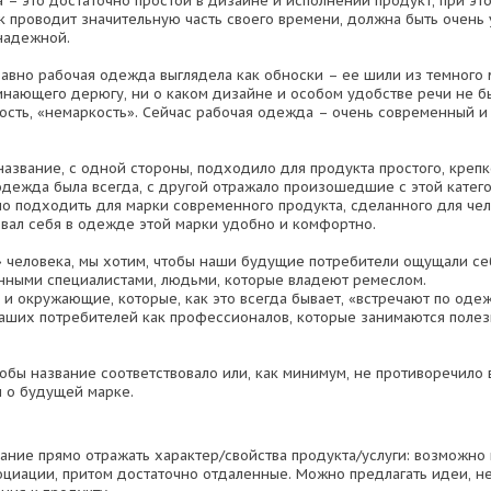
 – это достаточно простой в дизайне и исполнении продукт, при эт
к проводит значительную часть своего времени, должна быть очень
надежной.
авно рабочая одежда выглядела как обноски – ее шили из темного 
инающего дерюгу, ни о каком дизайне и особом удобстве речи не бы
кость, «немаркость». Сейчас рабочая одежда – очень современный 
название, с одной стороны, подходило для продукта простого, крепк
одежда была всегда, с другой отражало произошедшие с этой катег
о подходить для марки современного продукта, сделанного для чел
овал себя в одежде этой марки удобно и комфортно.
 человека, мы хотим, чтобы наши будущие потребители ощущали се
ными специалистами, людьми, которые владеют ремеслом.
 и окружающие, которые, как это всегда бывает, «встречают по одеж
аших потребителей как профессионалов, которые занимаются поле
обы название соответствовало или, как минимум, не противоречил
 о будущей марке.
ание прямо отражать характер/свойства продукта/услуги: возможно
социации, притом достаточно отдаленные. Можно предлагать идеи, 