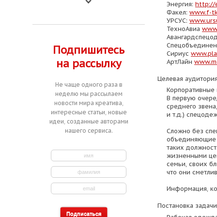
Энергия:
http://
Факел:
www.f-tk
УРСУС:
www.urs
ТехноАвиа
www.
Авангардспецо
Спецобъединен
Подпишитесь
Сириус
www.plan
на рассылку
АртЛайн
www.m
Целевая аудитория
Не чаще одного раза в
Корпоративные 
неделю мы рассылаем
В первую очере
новости мира креатива,
среднего звена
интересные статьи, новые
и т.д.) спецод
идеи, созданные авторами
нашего сервиса.
Сложно без спе
объединяющие н
таких должност
жизненными цен
семьи, своих б
что они сметли
Информация, ко
Постановка задачи