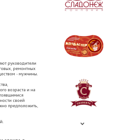
ляют руководители
нговых, ремонтных
ществом - мужчины.
тва,
го возраста и на
стоявшимися
ьности своей
ожно предположить,
й.