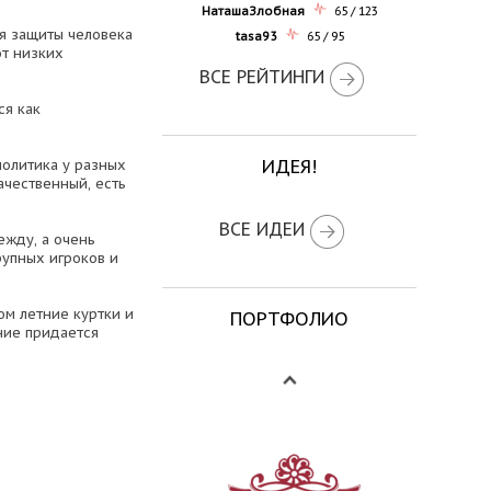
НаташаЗлобная
65 / 123
я защиты человека
tasa93
65 / 95
от низких
ВСЕ РЕЙТИНГИ
ся как
ИДЕЯ!
политика у разных
ачественный, есть
ВСЕ ИДЕИ
ежду, а очень
рупных игроков и
ом летние куртки и
ПОРТФОЛИО
ние придается