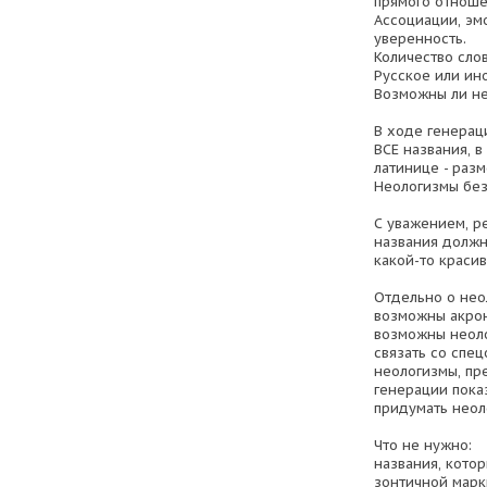
прямого отноше
Ассоциации, эм
уверенность.
Количество слов
Русское или ин
Возможны ли не
В ходе генерац
ВСЕ названия, в
латинице - раз
Неологизмы без
С уважением, р
названия должн
какой-то краси
Отдельно о нео
возможны акро
возможны неоло
связать со спе
неологизмы, пр
генерации показ
придумать неол
Что не нужно:
названия, кото
зонтичной марки