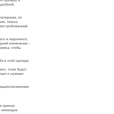
ом одежда, в
 удобной,
материала, по
ло, только
и востребованный
ого и надежного,
орией изменения –
овека, чтобы
бя в этой одежде
ке», тоже будут
зным и нужным
о вышеизложенным
 и прямое
не имеющие