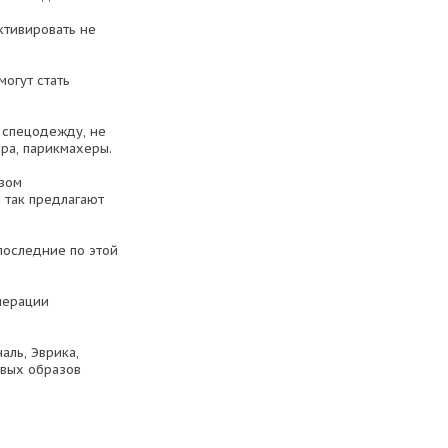
активировать не
огут стать
т спецодежду, не
ара, парикмахеры.
азом
 так предлагают
последние по этой
нерации
аль, Эврика,
ивых образов