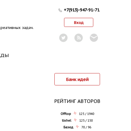
+7(913)-947-91-71
Вход
реативных задач.
жды
Банк идей
РЕЙТИНГ АВТОРОВ
Offtop
125 / 1940
tixhel
125 / 150
Базед
70 / 96