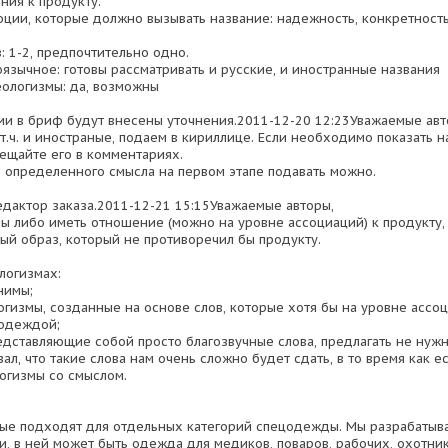
ния к продукту.
оции, которые должно вызывать название: надежность, конкретность
: 1-2, предпочтительно одно.
оязычное: готовы рассматривать и русские, и иностранные названия
ологизмы: да, возможны
ии в бриф будут внесены уточнения.2011-12-20 12:23Уважаемые авт
 т.ч. и иностраные, подаем в кириллице. Если необходимо показать н
мещайте его в комментариях.
 определенного смысла на первом этапе подавать можно.
едактор заказа.2011-12-21 15:15Уважаемые авторы,
ы либо иметь отношение (можно на уровне ассоциаций) к продукту,
вый образ, который не противоречил бы продукту.
логизмах:
нимы;
гизмы, созданные на основе слов, которые хотя бы на уровне ассо
цодеждой;
едставляющие собой просто благозвучные слова, предлагать не нужн
ал, что такие слова нам очень сложно будет сдать, в то время как 
огизмы со смыслом.
рые подходят для отдельных категорий спецодежды. Мы разрабатыв
, в ней может быть одежда для медиков, поваров, рабочих, охотнико