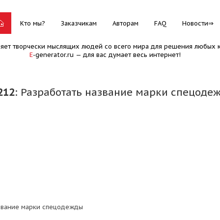
Кто мы?
Заказчикам
Авторам
FAQ
Новости
няет творчески мыслящих людей со всего мира для решения любых к
E
-generator.ru — для вас думает весь интернет!
212
: Разработать название марки спецоде
звание марки спецодежды