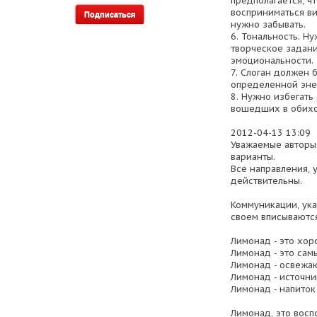
предполагается, ч
восприниматься ви
нужно забывать.
6. Тональность. Н
творческое задани
эмоциональности.
7. Слоган должен 
определенной эне
8. Нужно избегат
вошедших в обихо
2012-04-13 13:09
Уважаемые авторы
варианты.
Все направления, 
действительны.
Коммуникации, ук
своем вписываются
Лимонад - это хор
Лимонад - это сам
Лимонад - освежа
Лимонад - источни
Лимонад - напиток 
Лимонад, это вос