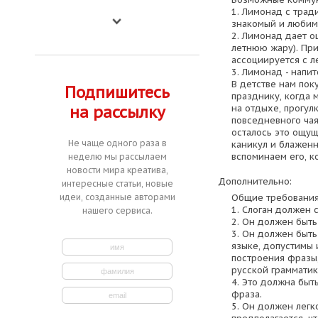
1. Лимонад с трад
знакомый и любимы
2. Лимонад дает о
летнюю жару). При
ассоциируется с ле
3. Лимонад - напи
В детстве нам поку
Подпишитесь
празднику, когда 
на отдыхе, прогулк
на рассылку
повседневного чая
осталось это ощущ
Не чаще одного раза в
каникул и блаженн
вспоминаем его, к
неделю мы рассылаем
новости мира креатива,
Дополнительно:
интересные статьи, новые
Общие требования 
идеи, созданные авторами
1. Слоган должен 
нашего сервиса.
2. Он должен быть
3. Он должен быть
языке, допустимы 
построения фразы,
русской грамматик
4. Это должна быт
фраза.
5. Он должен легк