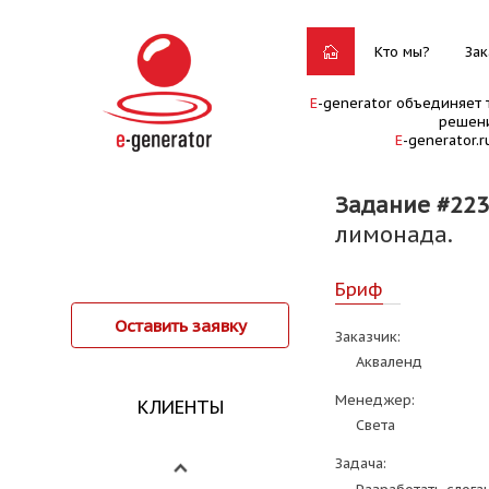
Кто мы?
Зак
E
-generator объединяет 
решени
E
-generator.
Задание #22
лимонада.
Бриф
Оставить заявку
Заказчик:
Акваленд
Менеджер:
КЛИЕНТЫ
Света
Задача: