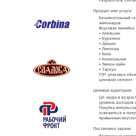
Разработать слога
Продукт или услуга:
Безалкогольный га
лимонадов.
Вкусовая линейка:
• Апельсин
• Буратино
• Дюшес
• Лимонад
• Кола
• Колокольчик
• Лимон-лайм
• Тархун.
ПЭТ-упаковка объемо
ценовой сегмент
Целевая аудитория:
ЦА: люди в возраст
уровень доходов о
Покупка импульсна
освежиться и полу
привычным вкусом
Постановка задачи:
Возможные коммун