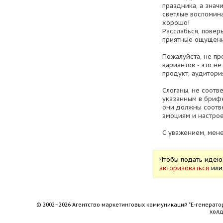
праздника, а знач
светлые воспомина
хорошо!
Расслабься, повер
приятные ощущения
Пожалуйста, не пр
вариантов - это н
продукт, аудитори
Слоганы, не соот
указанным в брифе
они должны соотв
эмоциям и настро
С уважением, мене
Чтобы подать идею
авторизоваться
ил
© 2002–2026 Агентство маркетинговых коммуникаций "Е-генерато
хол