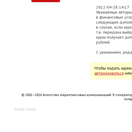
2012-04-28 14:17
Уважаемые авторы
в финансовые усло
следующее допол
в случае, если ид
т.е. передача выйд
идеи получает до
рублей.
С уважением, реда
Чтобы подать идею
авторизоваться
ил
© 2002–2026 Агентство маркетинговых коммуникаций "Е-генерато
хол
Архив
Статьи