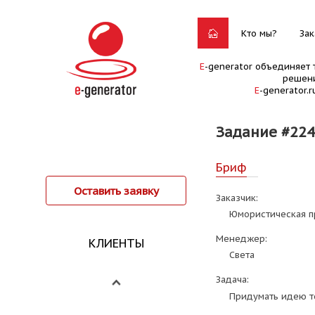
Кто мы?
Зак
E
-generator объединяет 
решени
E
-generator.
Задание #22
Бриф
Оставить заявку
Заказчик:
Юмористическая п
Менеджер:
КЛИЕНТЫ
Света
Задача:
Придумать идею т