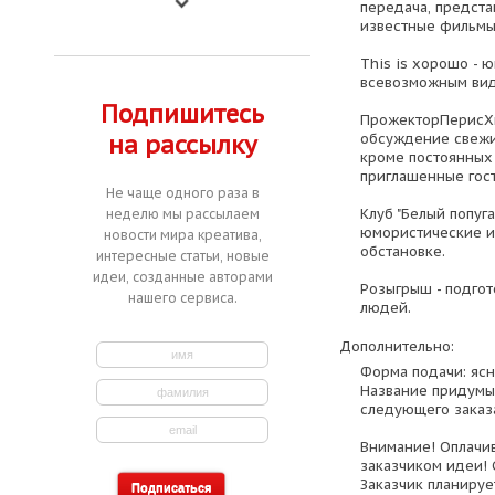
передача, предст
известные фильмы,
This is хорошо - 
всевозможным вид
Подпишитесь
ПрожекторПерисХи
обсуждение свежих
на рассылку
кроме постоянных
приглашенные гост
Не чаще одного раза в
Клуб "Белый попуга
неделю мы рассылаем
юмористические и
новости мира креатива,
обстановке.
интересные статьи, новые
идеи, созданные авторами
Розыгрыш - подго
нашего сервиса.
людей.
Дополнительно:
Форма подачи: ясн
Название придумы
следующего заказ
Внимание! Оплачи
заказчиком идеи! 
Заказчик планируе