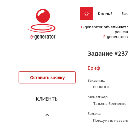
Кто мы?
Зак
E
-generator объединяет 
решени
E
-generator.
Задание #23
Бриф
Оставить заявку
Заказчик:
БЕНКОНС
Менеджер:
КЛИЕНТЫ
Татьяна Еременко
Задача:
Придумать названи