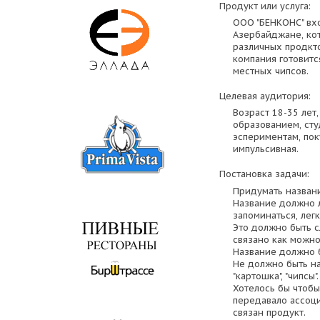
Продукт или услуга:
ООО "БЕНКОНС" вхо
Азербайджане, ко
различных продкт
компания готовитс
местных чипсов.
Целевая аудитория:
Возраст 18-35 ле
образованием, сту
эспериментам, пок
импульсивная.
Постановка задачи:
Придумать названи
Название должно л
запоминаться, легк
Это должно быть с
связано как можн
Название должно б
Не должно быть н
"картошка", "чипсы".
Хотелось бы чтобы
передавало ассоци
связан продукт.