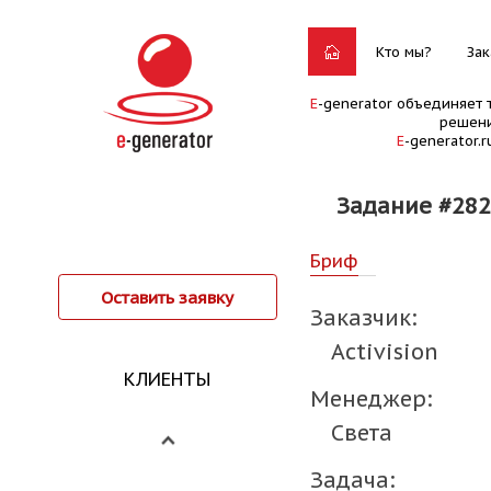
Кто мы?
Зак
E
-generator объединяет 
решени
E
-generator.
Задание #282
Бриф
Оставить заявку
Заказчик:
Activision
КЛИЕНТЫ
Менеджер:
Света
Задача: