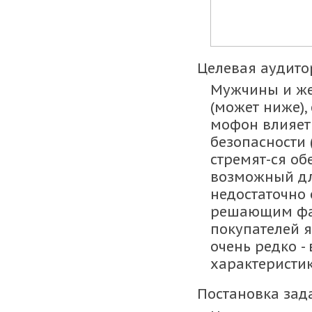
Целевая аудито
Мужчины и же
(может ниже),
мофон влияет 
безопасности 
стремят-ся об
возможный дл
недостаточно 
решающим фак
покупателей яв
очень редко -
характеристи
Постановка зад