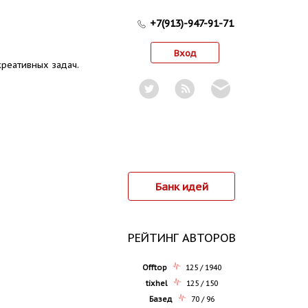
+7(913)-947-91-71
Вход
реативных задач.
Банк идей
РЕЙТИНГ АВТОРОВ
Offtop
125 / 1940
tixhel
125 / 150
Базед
70 / 96