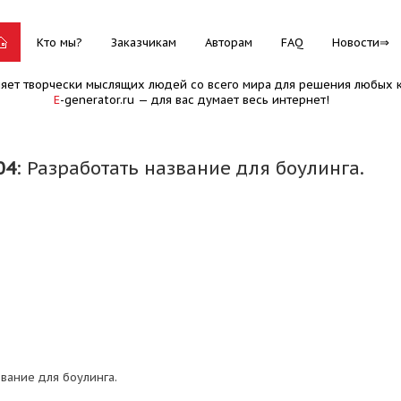
Кто мы?
Заказчикам
Авторам
FAQ
Новости
няет творчески мыслящих людей со всего мира для решения любых к
E
-generator.ru — для вас думает весь интернет!
04
: Разработать название для боулинга.
вание для боулинга.