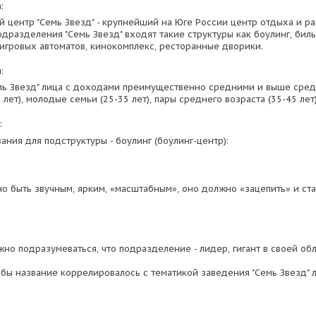
:
й центр "Семь Звезд" - крупнейший на Юге России центр отдыха и р
одразделения "Семь Звезд" входят такие структуры как боулинг, бил
 игровых автоматов, кинокомплекс, ресторанные дворики.
:
мь Звезд" лица с доходами преимущественно средними и выше сред
 лет), молодые семьи (25-35 лет), пары среднего возраста (35-45 лет)
:
ания для подструктуры - боулинг (боулинг-центр):
о быть звучным, ярким, «масштабным», оно должно «зацепить» и ста
но подразумеваться, что подразделение - лидер, гигант в своей обл
обы название коррелировалось с тематикой заведения "Семь Звезд" 