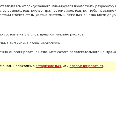
 отталкиваясь от придуманного, планируется продолжить разработку
ктур развлекательного центра, поэтому желательно, чтобы название 
ствии сможет стать ,
частью системы
и связаться с названиями дру
о состоять из 1-2 слов, предпочтительно русское.
тные английские слова, неологизмы.
лжно диссонировать с названием самого развлекательного центра «
дею, вам необходимо
авторизоваться
или
зарегистрироваться
.