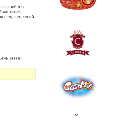
 названий для
было таким,
гих подразделений
Семь Звезд».