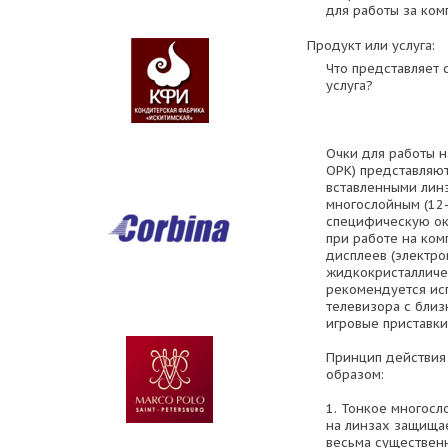
для работы за ком
Продукт или услуга:
Что представляет 
услуга?
Очки для работы н
ОРК) представляют
вставленными лин
многослойным (12
специфическую ок
при работе на ком
дисплеев (электро
жидкокристалличе
рекомендуется ис
телевизора с близ
игровые приставки
Принцип действия
образом:
1. Тонкое многос
на линзах защищае
весьма существенн