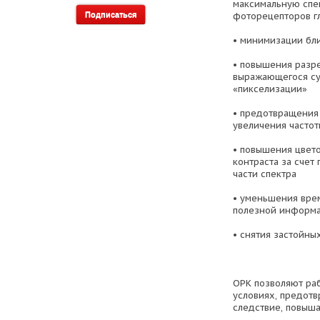
максимальную спе
фоторецепторов г
• минимизации бли
• повышения разр
выражающегося су
«пикселизации»
• предотвращения 
увеличения частот
• повышения цвето
контраста за счет
части спектра
• уменьшения вре
полезной информ
• снятия застойны
ОРК позволяют ра
условиях, предотв
следствие, повыша