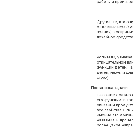
работы и производ
Другие, те, кто о
от компьютера (су
зрения), восприни
лечебное средство
Родители, узнавая
отрицательном вл
функции детей, ч
детей, нежели для
страх).
Постановка задачи:
Название должно 
его функции. В том
описании продукт
все свойства ОРК 
именно это должно
названия. В проце
более узкое напра