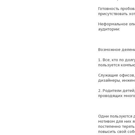
Готовность пробов
присутствовать хо
Неформальное опи
аудитории:
Возможное делени
1. Все, кто по дол
пользуется компь
Служащие офисов,
дизайнеры, инже
2. Родители детей
проводящих много
Одни пользуются 
мотивом для них я
постепенно терять
повысить свой со