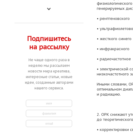
физиологического 
генерируемых дис
• рентгеновского
• ультрафиолетово
Подпишитесь
• жесткого синего
на рассылку
• инфракрасного
• радиочастотное
Не чаще одного раза в
неделю мы рассылаем
• электрической с
новости мира креатива,
низкочастотного э
интересные статьи, новые
идеи, созданные авторами
Иными словами, О
нашего сервиса.
оптимальном диап
и радиацию.
2. ОРК снижают у
до теоретического
• корректировки с