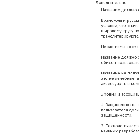
Дополнительно:
Название должно с
Возможны и русски
условии, что знач
широкому кругу по
транслитерируются.
Неологизмы возмо
Название должно з
обиход пользоват
Название не долж
это не лечебные, 
аксессуар для ком
Эмоции и ассоциа
1. Защищенность, 
пользователя дол
защищенности.
2. Технологичност
научных разработо