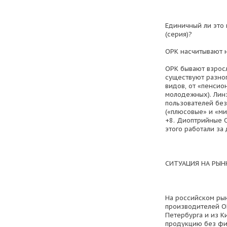
Единичный ли это 
(серия)?
ОРК насчитывают 
ОРК бывают взросл
существуют разног
видов, от «пенси
молодежных). Лин
пользователей без
(«плюсовые» и «ми
+8. Диоптрийные 
этого работали за
СИТУАЦИЯ НА РЫН
На российском рын
производителей ОР
Петербурга и из К
продукцию без фи