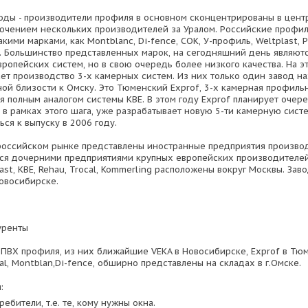
оды - производители профиля в основном сконцентрированы в цент
лючением нескольких производителей за Уралом. Российские профи
кими марками, как Montblanc, Di-fence, СОК, У-профиль, Weltplast, Pr
f. Большинство представленных марок, на сегодняшний день являют
вропейских систем, но в свою очередь более низкого качества. На 
ет производство 3-х камерных систем. Из них только один завод на
ой близости к Омску. Это Тюменский Exprof, 3-х камерная профильн
ся полным аналогом системы KBE. В этом году Exprof планирует оче
 в рамках этого шага, уже разрабатывает новую 5-ти камерную сист
ься к выпуску в 2006 году.
 российском рынке представлены иностранные предприятия произво
ся дочерними предприятиями крупных европейских производителей
last, KBE, Rehau, Trocal, Kommerling расположены вокруг Москвы. Зав
овосибирске.
уренты
ПВХ профиля, из них ближайшие VEKA в Новосибирске, Exprof в Тюм
kal, Montblan,Di-fence, обширно представлены на складах в г.Омске.
:
ребители, т.е. те, кому нужны окна.