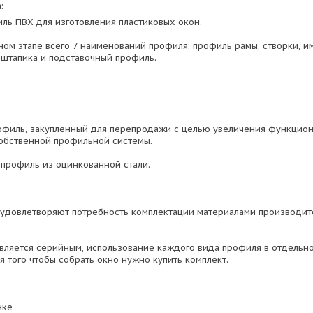
:
иль ПВХ для изготовления пластиковых окон.
ном этапе всего 7 наименований профиля: профиль рамы, створки, и
а штапика и подставочный профиль.
офиль, закупленный для перепродажи с целью увеличения функцио
обственной профильной системы.
профиль из оцинкованной стали.
удовлетворяют потребность комплектации материалами производит
вляется серийным, использование каждого вида профиля в отдельно
я того чтобы собрать окно нужно купить комплект.
нке