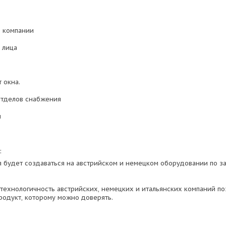
е компании
 лица
т окна.
отделов снабжения
и
:
 будет создаваться на австрийском и немецком оборудовании по 
 технологичность австрийских, немецких и итальянских компаний по
родукт, которому можно доверять.