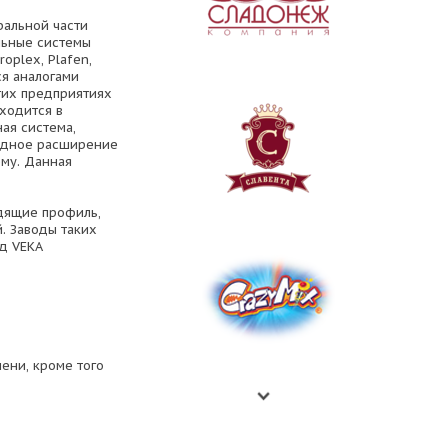
ральной части
льные системы
oplex, Plafen,
ся аналогами
этих предприятиях
ходится в
ая система,
редное расширение
ему. Данная
дящие профиль,
. Заводы таких
од VEKA
ени, кроме того