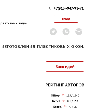
+7(913)-947-91-71
Вход
реативных задач.
 изготовления пластиковых окон.
Банк идей
РЕЙТИНГ АВТОРОВ
Offtop
125 / 1940
tixhel
125 / 150
Базед
70 / 96