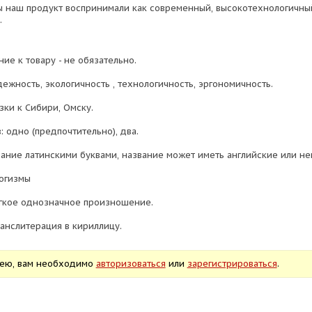
ы наш продукт воспринимали как современный, высокотехнологичны
.
ие к товару - не обязательно.
ежность, экологичность , технологичность, эргономичность.
зки к Сибири, Омску.
: одно (предпочтительно), два.
ание латинскими буквами, название может иметь английские или не
огизмы
гкое однозначное произношение.
анслитерация в кириллицу.
дею, вам необходимо
авторизоваться
или
зарегистрироваться
.