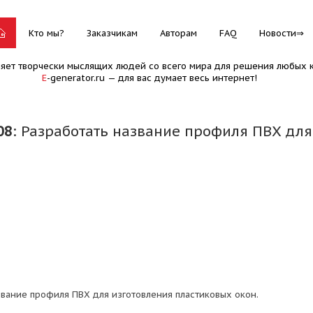
Кто мы?
Заказчикам
Авторам
FAQ
Новости
няет творчески мыслящих людей со всего мира для решения любых к
E
-generator.ru — для вас думает весь интернет!
08
: Разработать название профиля ПВХ для
звание профиля ПВХ для изготовления пластиковых окон.