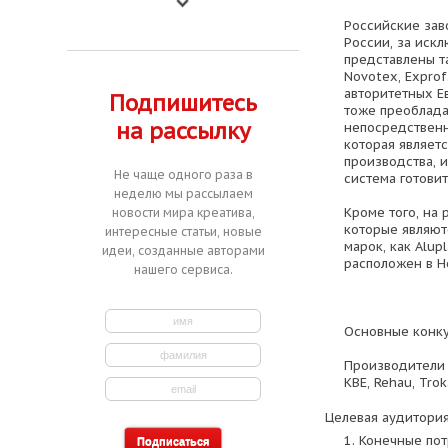
Российские зав
России, за иск
представлены та
Novotex, Expro
авторитетных Е
Подпишитесь
тоже преоблада
на рассылку
непосредственн
которая являет
производства, и
Не чаще одного раза в
система готовит
неделю мы рассылаем
Кроме того, на
новости мира креатива,
которые являют
интересные статьи, новые
марок, как Alup
идеи, созданные авторами
расположен в Н
нашего сервиса.
Основные конк
Производители 
KBE, Rehau, Tro
Целевая аудитория
1. Конечные пот