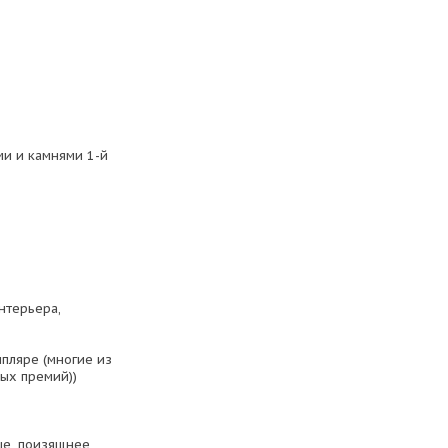
и и камнями 1-й
нтерьера,
пляре (многие из
ых премий))
ше, поизящнее,