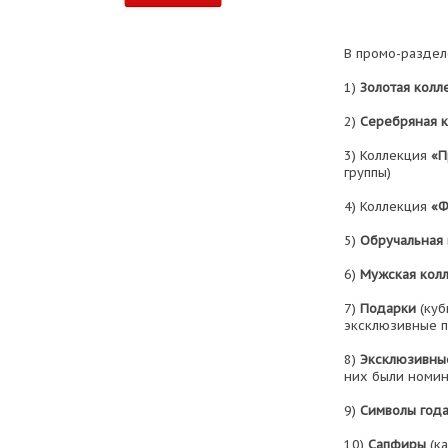
В промо-раздел
1)
Золотая колл
2)
Серебряная 
3) Коллекция
«П
группы)
4) Коллекция
«Ф
5)
Обручальная 
6)
Мужская кол
7)
Подарки
(куб
эксклюзивные п
8)
Эксклюзивны
них были номин
9)
Символы год
10)
Cапфиры
(ка