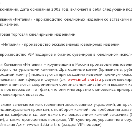
:
а компаний, дата основания 2002 год, включает в себя следующие п
пания «Инталия» - производство ювелирных изделий со вставками 
х камней.
птовая торговля ювелирными изделиями
 «Инталия» - производство эксклюзивных ювелирных изделий
- производство VIP подарков и бизнес сувениров в ювелирном испол
я Компания «Инталия» – крупнейший в России производитель ювел
ребра с натуральными камнями. Драгоценные камни (бриллианты, руб
родный жемчуг) используются при создании изделий премиум-класс
учальная» или «флора и фауна» (см.
www.intalia-art.ru
раздел ювелир
алии отличаются современным оригинальным дизайном и высоким к
что подтверждает тот факт, что они многократно становились призер
 ювелирных выставок.
талия» занимается изготовлением эксклюзивных украшений, авторск
ндивидуальным проектам, с подбором камней под требования заказч
анты, сапфиры и т.д. или даже с использованием камней заказчика
я»), а также драгоценных подарков, VIP-сувениров, украшенного ору
нталия Арт», www.intalia-art.ru (раздел VIP подарки).