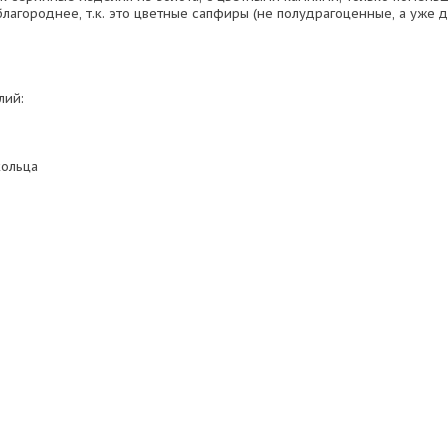
благороднее, т.к. это цветные сапфиры (не полудрагоценные, а уже
лий:
кольца