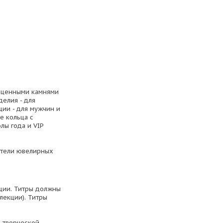
гоценными камнями
елия - для
ии - для мужчин и
е кольца с
ы года и VIP
дители ювелирных
кции. Титры должны
лекции). Титры
 творческой,