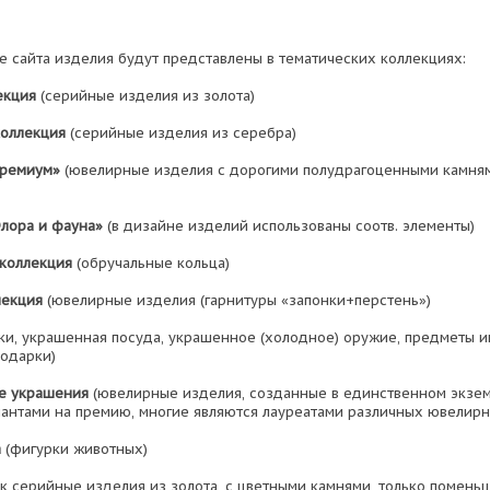
е сайта изделия будут представлены в тематических коллекциях:
екция
(серийные изделия из золота)
коллекция
(серийные изделия из серебра)
ремиум»
(ювелирные изделия с дорогими полудрагоценными камням
лора и фауна»
(в дизайне изделий использованы соотв. элементы)
коллекция
(обручальные кольца)
лекция
(ювелирные изделия (гарнитуры «запонки+перстень»)
ки, украшенная посуда, украшенное (холодное) оружие, предметы и
одарки)
е украшения
(ювелирные изделия, созданные в единственном экзем
антами на премию, многие являются лауреатами различных ювелирн
а
(фигурки животных)
к серийные изделия из золота, с цветными камнями, только помень