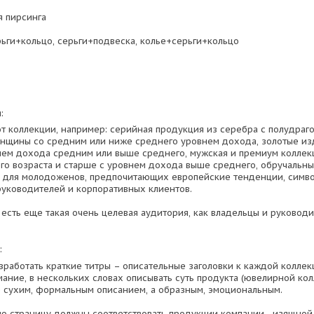
я пирсинга
ерьги+кольцо, серьги+подвеска, колье+серьги+кольцо
:
от коллекции, например: серийная продукция из серебра с полудра
нщины со средним или ниже среднего уровнем дохода, золотые изд
ем дохода средним или выше среднего, мужская и премиум коллекц
о возраста и старше с уровнем дохода выше среднего, обручальны
 для молодоженов, предпочитающих европейские тенденции, символ
руководителей и корпоративных клиентов.
 есть еще такая очень целевая аудитория, как владельцы и руково
:
работать краткие титры – описательные заголовки к каждой колле
мание, в нескольких словах описывать суть продукта (ювелирной кол
 сухим, формальным описанием, а образным, эмоциональным.
ую страницу должны соответствовать продукции компании - изящной,