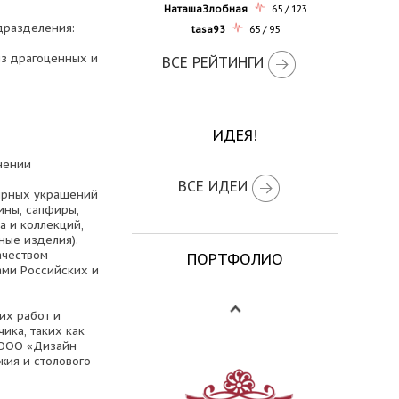
НаташаЗлобная
65 / 123
одразделения:
tasa93
65 / 95
из драгоценных и
ВСЕ РЕЙТИНГИ
ИДЕЯ!
нении
ВСЕ ИДЕИ
ирных украшений
ины, сапфиры,
а и коллекций,
ные изделия).
ачеством
ПОРТФОЛИО
ами Российских и
их работ и
ика, таких как
 (ООО «Дизайн
жия и столового