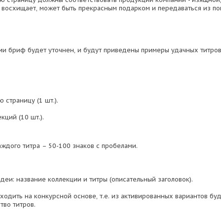
, восхищает, может быть прекрасным подарком и передаваться из по
ии бриф будет уточнен, и будут приведены примеры удачных титров
ю страницу (1 шт.).
кций (10 шт.).
аждого титра – 50-100 знаков с пробелами.
деи: название коллекции и титры (описательный заголовок).
оходить на конкурсной основе, т.е. из активированных вариантов бу
тво титров.