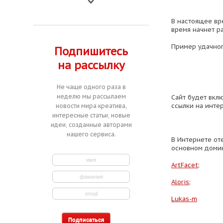
В настоящее вр
время начнет ра
Пример удачно
Подпишитесь
на рассылку
Не чаще одного раза в
неделю мы рассылаем
Сайт будет вклю
ссылки на инте
новости мира креатива,
интересные статьи, новые
идеи, созданные авторами
нашего сервиса.
В Интернете от
основном домин
ArtFacet
;
Aloris
;
Lukas-m