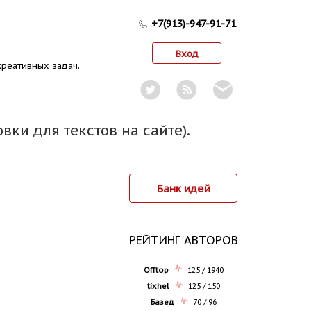
+7(913)-947-91-71
Вход
реативных задач.
вки для текстов на сайте).
Банк идей
РЕЙТИНГ АВТОРОВ
Offtop
125 / 1940
tixhel
125 / 150
Базед
70 / 96