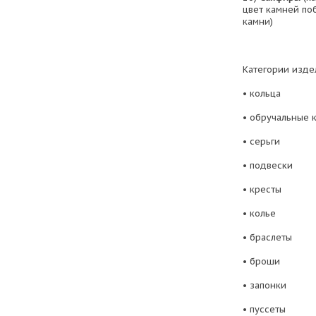
цвет камней по
камни)
Категории изде
• кольца
• обручальные 
• серьги
• подвески
• кресты
• колье
• браслеты
• броши
• запонки
• пуссеты