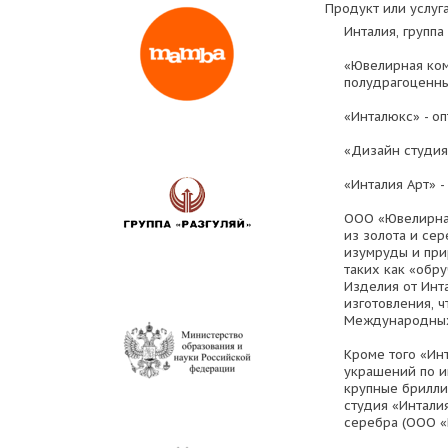
Продукт или услуга
Инталия, групп
«Ювелирная ком
полудрагоценны
«Инталюкс» - о
«Дизайн студия
«Инталия Арт» 
ООО «Ювелирна
из золота и се
изумруды и при
таких как «обр
Изделия от Инт
изготовления, 
Международных
Кроме того «Ин
украшений по и
крупные брилли
студия «Интали
серебра (ООО «И