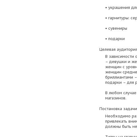
• украшения дл
• гарнитуры: с
• сувениры
• подарки
Целевая аудитория
В зависимости 
– девушки и же
женщин с уровн
женщин среднег
бриллиантами –
подарки – для 
В любом случае
магазинов.
Постановка задачи
Необходимо раз
привлекать вни
должны быть не
Титры на главн