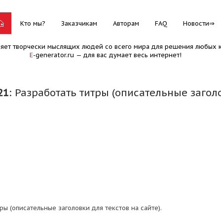
Кто мы?
Заказчикам
Авторам
FAQ
Новости
няет творчески мыслящих людей со всего мира для решения любых к
E
-generator.ru — для вас думает весь интернет!
21
: Разработать титры (описательные заголо
ры (описательные заголовки для текстов на сайте).