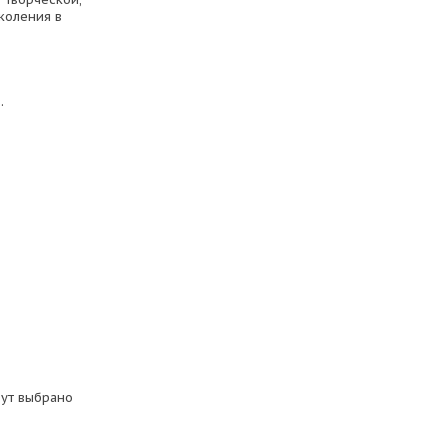
коления в
.
дут выбрано