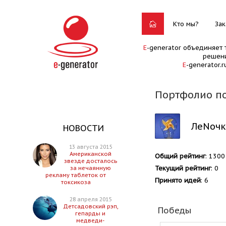
Кто мы?
Зак
E
-generator объединяет 
решени
E
-generator.
Портфолио п
ЛеNочк
НОВОСТИ
13 августа 2015
Американской
Общий рейтинг
: 1300
звезде досталось
Текущий рейтинг
: 0
за нечаянную
рекламу таблеток от
Принято идей
: 6
токсикоза
28 апреля 2015
Детсадовский рэп,
Победы
гепарды и
медведи-