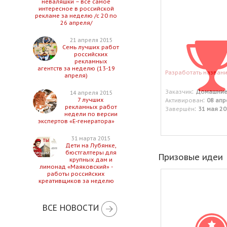
неваляшки – все самое
интересное в российской
рекламе за неделю /с 20 по
26 апреля/
21 апреля 2015
Семь лучших работ
российских
рекламных
агентств за неделю (13-19
Разработать назван
апреля)
:
Заказчик
Домашние
14 апреля 2015
:
7 лучших
Активирован
08 апр
рекламных работ
:
Завершён
31 мая 20
недели по версии
экспертов «Е-генератора»
31 марта 2015
Дети на Лубянке,
бюстгалтеры для
Призовые идеи
крупных дам и
лимонад «Маяковский» -
работы российских
креативщиков за неделю
ВСЕ НОВОСТИ