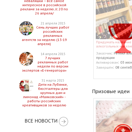
неваляшки – все самое
интересное в российской
рекламе за неделю /с 20 по
26 апреля/
21 апреля 2015
Семь лучших работ
российских
рекламных
агентств за неделю (13-19
Придумать название 
апреля)
алкогольных магази
:
Заказчик
Ретеил ал
14 апреля 2015
продукции
7 лучших
:
рекламных работ
Активирован
03 июн
недели по версии
:
Завершён
08 сентяб
экспертов «Е-генератора»
31 марта 2015
Дети на Лубянке,
бюстгалтеры для
Призовые идеи
крупных дам и
лимонад «Маяковский» -
работы российских
креативщиков за неделю
ВСЕ НОВОСТИ