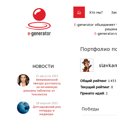
Кто мы?
Зак
E
-generator объединяет 
решени
E
-generator.
Портфолио по
slavkam
НОВОСТИ
13 августа 2015
Американской
Общий рейтинг
: 1435
звезде досталось
Текущий рейтинг
: 0
за нечаянную
рекламу таблеток от
Принято идей
: 2
токсикоза
28 апреля 2015
Детсадовский рэп,
Победы
гепарды и
медведи-