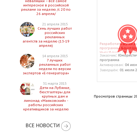
неваляшки – все самое
интересное в российской
рекламе за неделю /с 20 по
26 апреля/
21 апреля 2015
Семь лучших работ
российских
рекламных
агентств за неделю (13-19
Разработать шутки д
апреля)
программы &quot;Шо
Ньюс&quot;. Открыт
:
Заказчик
Юмористи
14 апреля 2015
тестовый заказ для 
программа
7 лучших
которые еще не про
:
рекламных работ
Активирован
04 июн
свои силы в этих зак
недели по версии
:
Завершён
01 июля 
экспертов «Е-генератора»
31 марта 2015
Дети на Лубянке,
бюстгалтеры для
Просмотров страницы: 2
крупных дам и
лимонад «Маяковский» -
работы российских
креативщиков за неделю
ВСЕ НОВОСТИ