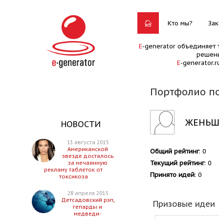
Кто мы?
Зак
E
-generator объединяет 
решени
E
-generator.
Портфолио п
ЖЕНЬШ
НОВОСТИ
13 августа 2015
Американской
Общий рейтинг
: 0
звезде досталось
Текущий рейтинг
: 0
за нечаянную
рекламу таблеток от
Принято идей
: 0
токсикоза
28 апреля 2015
Детсадовский рэп,
Призовые идеи
гепарды и
медведи-